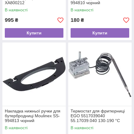
XA800212
994810 чорний
В наявності
В наявності
995
180
₴
₴
Купити
Купити
Накладка нижньої ручки для
Термостат для фритюрниці
бутербродниці Moulinex SS-
EGO 5517039040
994813 чорний
55.17039.040 130-190 °C
В наявності
В наявності