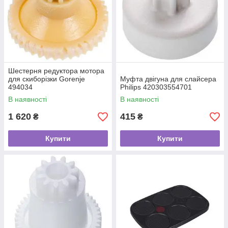
Шестерня редуктора мотора
для скиборізки Gorenje
Муфта двігуна для слайсера
494034
Philips 420303554701
В наявності
В наявності
1 620
415
₴
₴
Купити
Купити