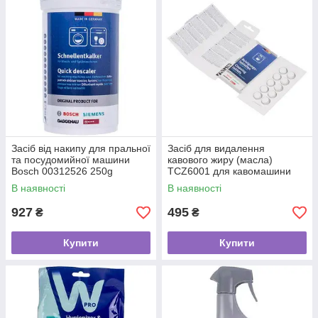
Засіб від накипу для пральної
Засіб для видалення
та посудомийної машини
кавового жиру (масла)
Bosch 00312526 250g
TCZ6001 для кавомашини
Bosch 00312295
В наявності
В наявності
927
495
₴
₴
Купити
Купити