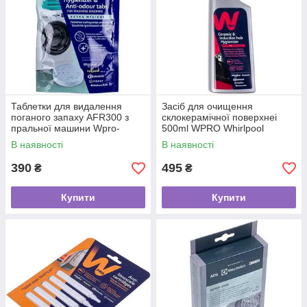
Таблетки для видалення
Засіб для очищення
поганого запаху AFR300 з
склокерамічної поверхнеі
пральної машини Wpro-
500ml WPRO Whirlpool
Whirlpool 480181700998
484000008497
В наявності
В наявності
390
495
₴
₴
Купити
Купити