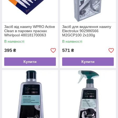
Засіб від накипу WPRO Active
Засіб для видалення накипу
Clean в парових прасках
Electrolux 902986566
Whirlpool 480181700063
M2GCP100 2x100g
В наявності
В наявності
395
571
₴
₴
Купити
Купити