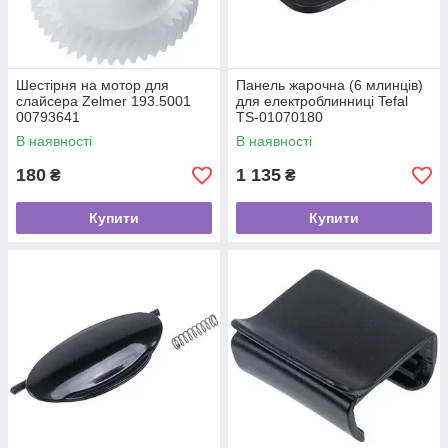
Шестірня на мотор для
Панель жарочна (6 млинців)
слайсера Zelmer 193.5001
для електроблинниці Tefal
00793641
TS-01070180
В наявності
В наявності
180
1 135
₴
₴
Купити
Купити