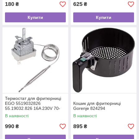
180
625
₴
₴
Купити
Купити
Термостат для фритюрниці
EGO 5519032826
Кошик для фритюрниці
55.19032.826 16A 230V 70-
Gorenje 824294
200 °C капіляр L=900mm
В наявності
В наявності
990
895
₴
₴