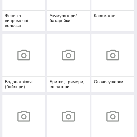
Фени та
Акумулятори/
Кавомолки
випрямлячі
батарейки
волосся
Водонагрівачі
Бритви, тримери,
Овочесушарки
(бойлери)
епілятори