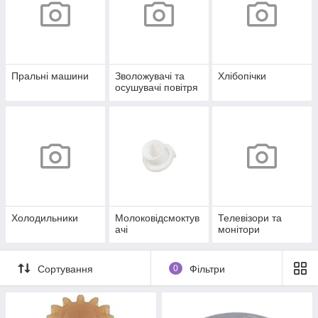
Пральні машини
Зволожувачі та
Хлібопічки
осушувачі повітря
Холодильники
Молоковідсмоктув
Телевізори та
ачі
монітори
Сортування
0
Фільтри