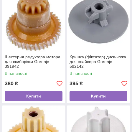
Шестерня редуктора мотора
Кришка (фіксатор) диск-ножа
для скиборізки Gorenje
для слайсера Gorenje
391942
592142
В наявності
В наявності
380
395
₴
₴
Купити
Купити