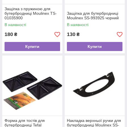
Защіпка з пружиною для
бутербродниці Moulinex TS-
Защіпка для бутербродниці
01035900
Moulinex SS-993925 чорний
В наявності
В наявності
180
130
₴
₴
Купити
Купити
Форма для тостів для
Накладка верхньої ручки для
бутербродниці Tefal
бутербродниці Moulinex SS-