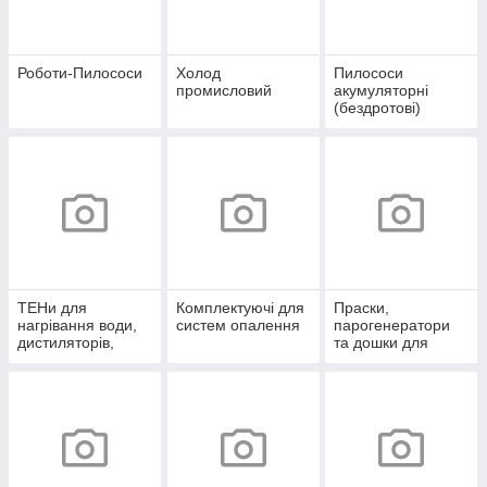
Роботи-Пилососи
Холод
Пилососи
промисловий
акумуляторні
(бездротові)
ТЕНи для
Комплектуючі для
Праски,
нагрівання води,
систем опалення
парогенератори
дистиляторів,
та дошки для
автоклавів,
прасування
стерилізаторів