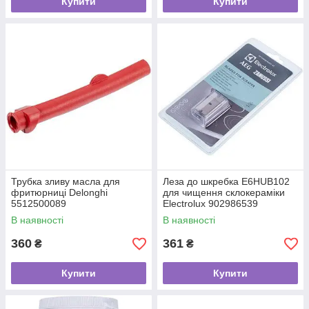
Купити
Купити
Трубка зливу масла для
Леза до шкребка E6HUB102
фритюрниці Delonghi
для чищення склокераміки
5512500089
Electrolux 902986539
В наявності
В наявності
360
361
₴
₴
Купити
Купити