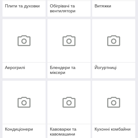
Плити та духовки
Обігрівачі та
Витяжки
вентилятори
Аерогрилі
Блендери та
Йогуртниці
міксери
Кондиціонери
Кавоварки та
Кухонні комбайни
кавомашини