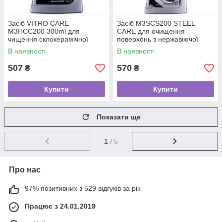
Засіб VITRO CARE
Засіб M3SCS200 STEEL
M3HCC200 300ml для
CARE для очищення
чищення склокерамічної
поверхонь з нержавіючої
варильної поверхні Electrolux
сталі Electrolux 902986544
В наявності
В наявності
902986522
500ml
507
570
₴
₴
Купити
Купити
Показати ще
1
/ 5
Про нас
97% позитивних з 529 відгуків за рік
Працює з 24.01.2019