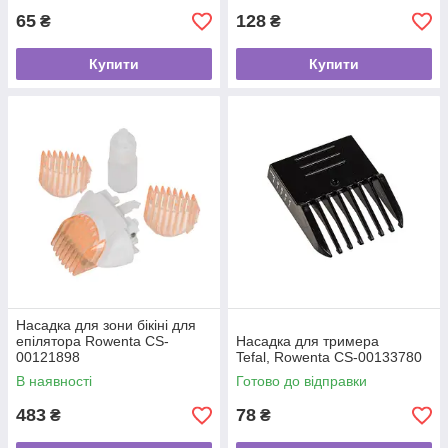
65
128
₴
₴
Купити
Купити
Насадка для зони бікіні для
епілятора Rowenta CS-
Насадка для тримера
00121898
Tefal, Rowenta CS-00133780
В наявності
Готово до відправки
483
78
₴
₴