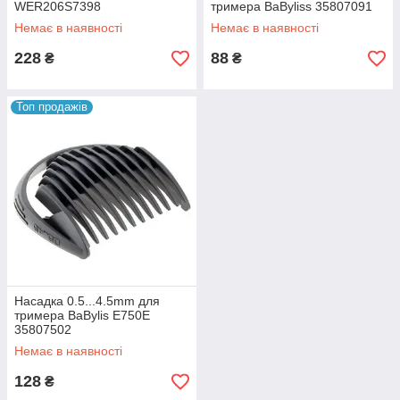
WER206S7398
тримера BaByliss 35807091
Немає в наявності
Немає в наявності
228
88
₴
₴
Топ продажів
Насадка 0.5...4.5mm для
тримера BaBylis E750E
35807502
Немає в наявності
128
₴