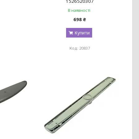
1526520307
В наявності
698 ₴
Купити
20837