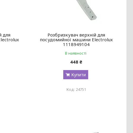
й для
Розбризкувач верхній для
ectrolux
посудомийної машини Electrolux
1118949104
В наявності
448 ₴
Купити
24751