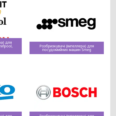
ра) для
rlpool,
Розбризкувачі (імпеллера) для
посудомийних машин Smeg
ра) для
Розбризкувачі (імпеллера) для