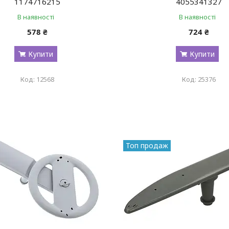
1174716215
4055341327
В наявності
В наявності
578 ₴
724 ₴
Купити
Купити
12568
25376
Топ продаж