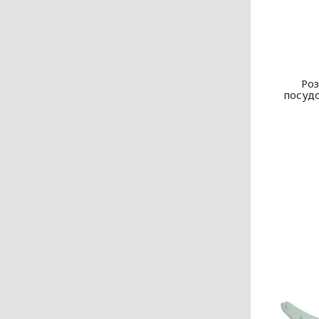
Роз
посудо