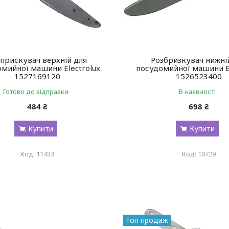
прискувач верхній для
Розбризкувач нижні
мийної машини Electrolux
посудомийної машини El
1527169120
1526523400
Готово до відправки
В наявності
484 ₴
698 ₴
Купити
Купити
11433
10729
Топ продаж