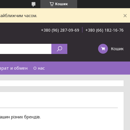
Кошик
 найближчим часом.
+380 (96) 287-09-69
+380 (66) 182-16-76
Кошик
врат и обмен
О нас
ашин різних брендів.