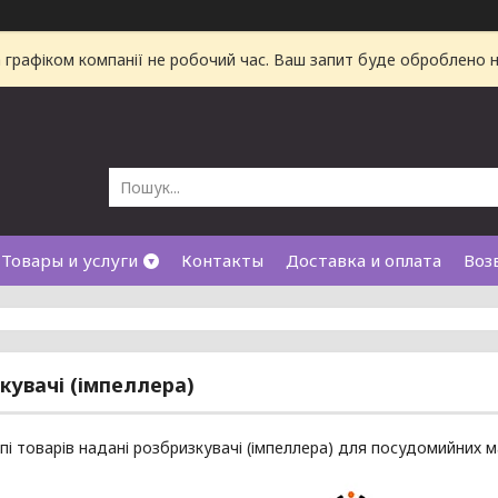
а графіком компанії не робочий час. Ваш запит буде оброблено
Товары и услуги
Контакты
Доставка и оплата
Воз
кувачі (імпеллера)
упі товарів надані розбризкувачі (імпеллера) для посудомийних м