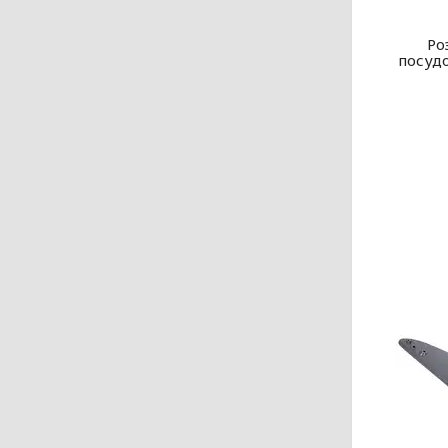
Ро
посудо