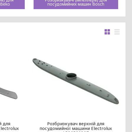
 Beko
посудомийних машин Bosch
й для
Розбризкувач верхній для
ectrolux
посудомийної машини Electrolux