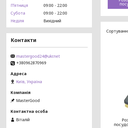
пос
Пʼятниця
09:00
22:00
Субота
09:00
22:00
Неділя
Вихідний
Контакти
mastergood24@ukr.net
+380962870969
Київ, Україна
MasterGood
Віталій
Ро
посудо