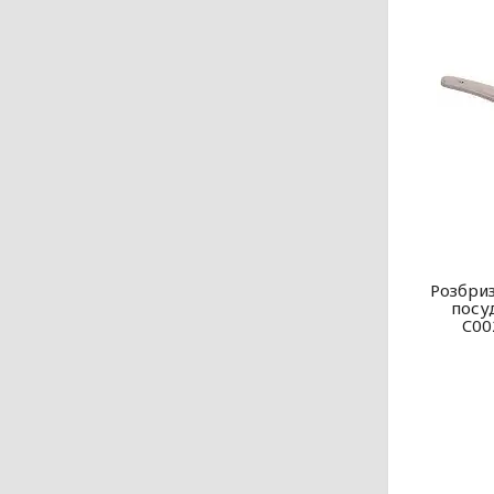
Розбриз
посу
C00