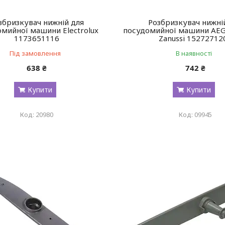
збризкувач нижній для
Розбризкувач нижні
мийної машини Electrolux
посудомийної машини AEG, 
1173651116
Zanussi 15272712
Під замовлення
В наявності
638 ₴
742 ₴
Купити
Купити
20980
09945