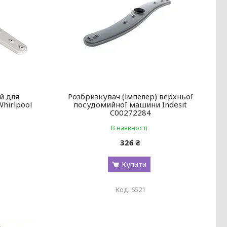
й для
Розбризкувач (імпелер) верхньої
hirlpool
посудомийної машини Indesit
C00272284
В наявності
326 ₴
Купити
6521