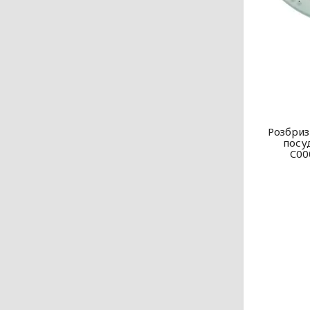
Розбриз
посу
C00