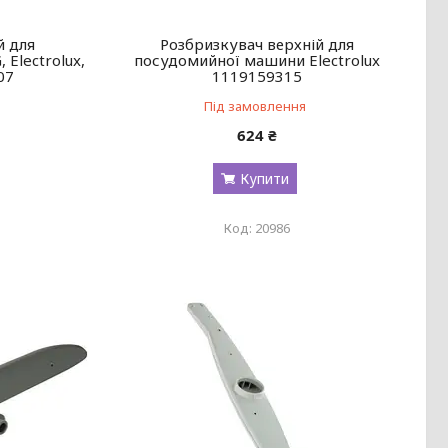
й для
Розбризкувач верхній для
Electrolux,
посудомийної машини Electrolux
07
1119159315
Під замовлення
624 ₴
Купити
20986