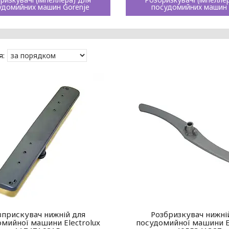
удомийних машин Gorenje
посудомийних машин
зприскувач нижній для
Розбризкувач нижні
мийної машини Electrolux
посудомийної машини El