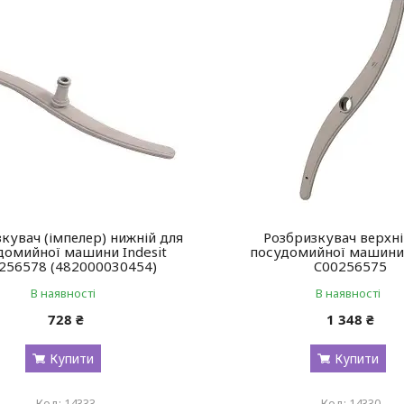
кувач (імпелер) нижній для
Розбризкувач верхні
домийної машини Indesit
посудомийної машини 
256578 (482000030454)
C00256575
В наявності
В наявності
728 ₴
1 348 ₴
Купити
Купити
14333
14330