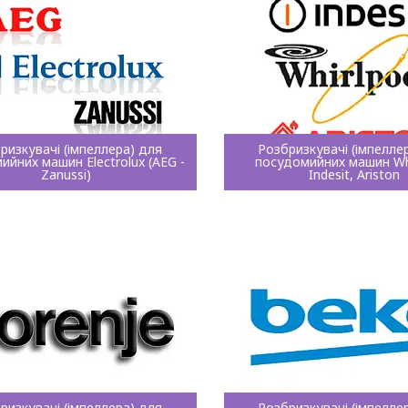
ризкувачі (імпеллера) для
Розбризкувачі (імпелле
ийних машин Electrolux (AEG -
посудомийних машин Whi
Zanussi)
Indesit, Ariston
ризкувачі (імпеллера) для
Розбризкувачі (імпелле