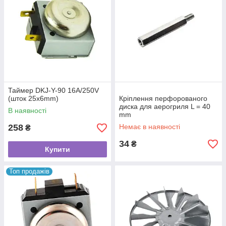
Таймер DKJ-Y-90 16A/250V
(шток 25x6mm)
Кріплення перфорованого
диска для аерогриля L = 40
В наявності
mm
258
Немає в наявності
₴
34
₴
Купити
Топ продажів