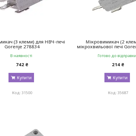
икач (З клеми) для НВЧ-печі
Мікровимикач (2 клем
Gorenje 278834
мікрохвильової печі Gore
В наявності
Готово до відправк
742 ₴
214 ₴
Купити
Купити
31500
35687