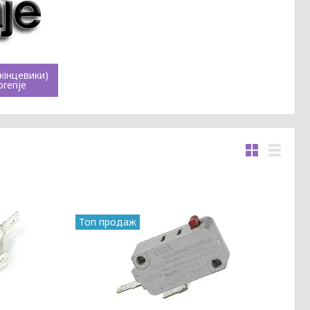
кінцевики)
orenje
Топ продаж