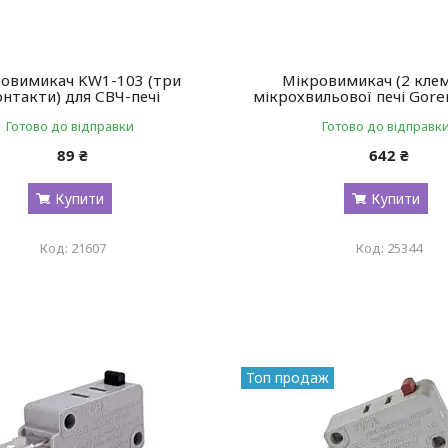
овимикач KW1-103 (три
Мікровимикач (2 клем
онтакти) для СВЧ-печі
мікрохвильової печі Gore
Готово до відправки
Готово до відправк
89 ₴
642 ₴
Купити
Купити
21607
25344
Топ продаж