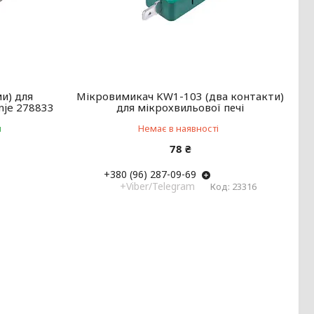
и) для
Мікровимикач KW1-103 (два контакти)
nje 278833
для мікрохвильової печі
и
Немає в наявності
78 ₴
+380 (96) 287-09-69
+Viber/Telegram
23316