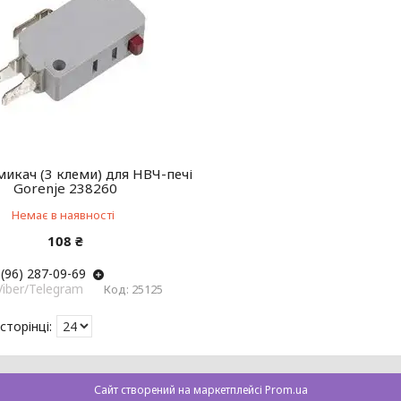
икач (3 клеми) для НВЧ-печі
Gorenje 238260
Немає в наявності
108 ₴
(96) 287-09-69
Viber/Telegram
25125
Сайт створений на маркетплейсі
Prom.ua