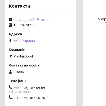
Контакти
Мікр
mastergood24@ukr.net
к
+380962870969
Київ, Україна
MasterGood
Віталій
+380 (96) 287-09-69
+Viber/Telegram
+380 (66) 182-16-76