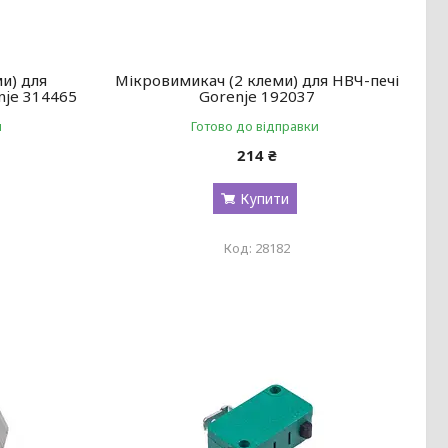
и) для
Мікровимикач (2 клеми) для НВЧ-печі
nje 314465
Gorenje 192037
и
Готово до відправки
214 ₴
Купити
28182