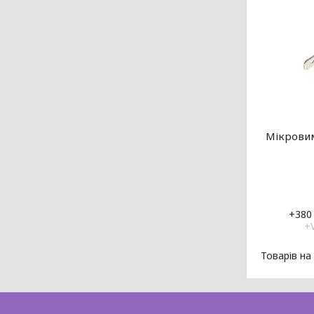
Мікровим
+380 
+