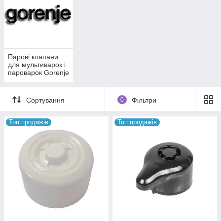
Парові клапани
для мультиварок і
пароварок Gorenje
Сортування
0
Фільтри
Топ продажів
Топ продажів