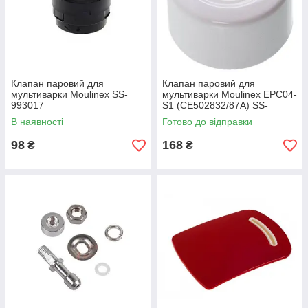
Клапан паровий для
Клапан паровий для
мультиварки Moulinex SS-
мультиварки Moulinex EPC04-
993017
S1 (CE502832/87A) SS-
994462
В наявності
Готово до відправки
98
168
₴
₴