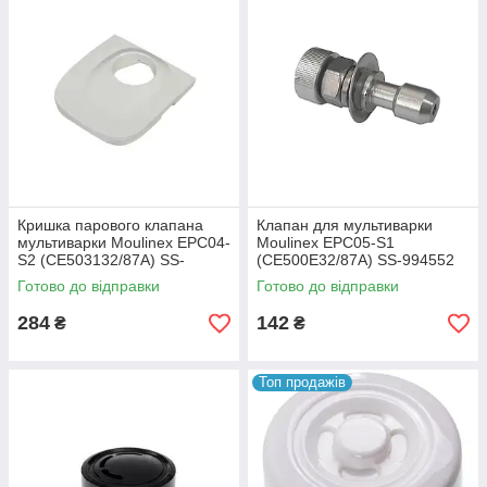
Кришка парового клапана
Клапан для мультиварки
мультиварки Moulinex EPC04-
Moulinex EPC05-S1
S2 (CE503132/87A) SS-
(CE500E32/87A) SS-994552
994535
Готово до відправки
Готово до відправки
284
142
₴
₴
Топ продажів