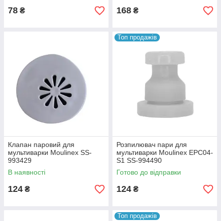
78
168
₴
₴
Топ продажів
Клапан паровий для
Розпилювач пари для
мультиварки Moulinex SS-
мультиварки Moulinex EPC04-
993429
S1 SS-994490
В наявності
Готово до відправки
124
124
₴
₴
Топ продажів