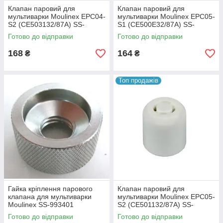
Клапан паровий для
Клапан паровий для
мультиварки Moulinex EPC04-
мультиварки Moulinex EPC05-
S2 (CE503132/87A) SS-
S1 (CE500E32/87A) SS-
994525
994551
Готово до відправки
Готово до відправки
168
164
₴
₴
Топ продажів
Гайка кріплення парового
Клапан паровий для
клапана для мультиварки
мультиварки Moulinex EPC05-
Moulinex SS-993401
S2 (CE501132/87A) SS-
994583
Готово до відправки
Готово до відправки