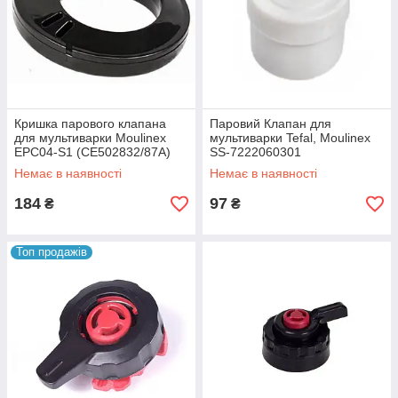
Кришка парового клапана
Паровий Клапан для
для мультиварки Moulinex
мультиварки Tefal, Moulinex
EPC04-S1 (CE502832/87A)
SS-7222060301
SS-994482
Немає в наявності
Немає в наявності
184
97
₴
₴
Топ продажів