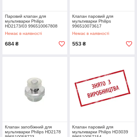
Паровий клапан для
Клапан паровий для
мультиварки Philips
мультиварки Philips
HD2173/03 996510067808
996510073617
Немає в наявності
Немає в наявності
684
553
₴
₴
Клапан запобіжний для
Клапан паровий для
мультиварки Philips HD2178
мультиварки Philips HD3039
996510058723
996510057154