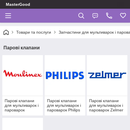
MasterGood
Товари та послуги
Запчастини для мультиварок і паров
Парові клапани
Парові клапани
Парові клапани
Парові клапани
для мультиварок і
для мультиварок і
для мультиварок і
пароварок
пароварок Philips
пароварок Zelmer
Moulinex