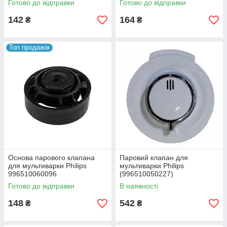
Готово до відправки
Готово до відправки
142
164
₴
₴
Топ продажів
Основа парового клапана
Паровий клапан для
для мультиварки Philips
мультиварки Philips
996510060096
(996510050227)
996510069846
Готово до відправки
В наявності
148
542
₴
₴