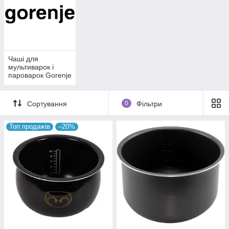
Чаші для
мультиварок і
пароварок Gorenje
Сортування
0
Фільтри
Топ продажів
–20%