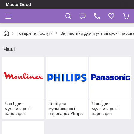
MasterGood
Товари та послуги
Запчастини для мультиварок і паров
Чаші
Чаші для
Чаші для
Чаші для
мультиварок і
мультиварок і
мультиварок і
пароварок
пароварок Philips
пароварок
Moulinex, Tefal
Panasonic