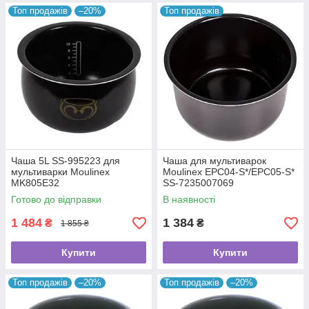
Топ продажів
–20%
Топ продажів
Чаша 5L SS-995223 для
Чаша для мультиварок
мультиварки Moulinex
Moulinex EPC04-S*/EPC05-S*
MK805E32
SS-7235007069
Готово до відправки
В наявності
1 484
1 384
₴
₴
1 855 ₴
Купити
Купити
Топ продажів
–20%
Топ продажів
–20%