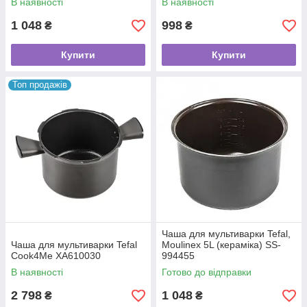
В наявності
В наявності
1 048
998
₴
₴
Купити
Купити
Топ продажів
Чаша для мультиварки Tefal,
Чаша для мультиварки Tefal
Moulinex 5L (кераміка) SS-
Cook4Me XA610030
994455
В наявності
Готово до відправки
2 798
1 048
₴
₴