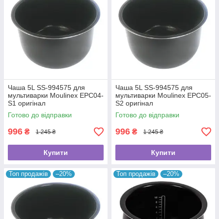
Чаша 5L SS-994575 для
Чаша 5L SS-994575 для
мультиварки Moulinex EPC04-
мультиварки Moulinex EPC05-
S1 оригінал
S2 оригінал
Готово до відправки
Готово до відправки
996
996
₴
₴
1 245 ₴
1 245 ₴
Купити
Купити
Топ продажів
–20%
Топ продажів
–20%