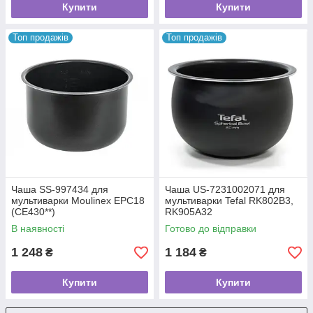
Купити
Купити
Топ продажів
Топ продажів
Чаша SS-997434 для
Чаша US-7231002071 для
мультиварки Moulinex EPC18
мультиварки Tefal RK802B3,
(CE430**)
RK905A32
В наявності
Готово до відправки
1 248
1 184
₴
₴
Купити
Купити