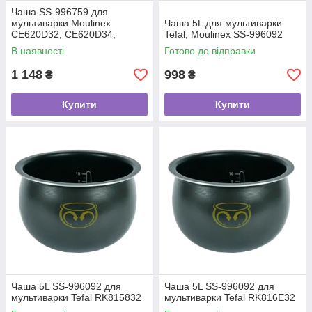
Чаша SS-996759 для
мультиварки Moulinex
Чаша 5L для мультиварки
CE620D32, CE620D34,
Tefal, Moulinex SS-996092
EPC11
В наявності
Готово до відправки
1 148
998
₴
₴
Купити
Купити
Чаша 5L SS-996092 для
Чаша 5L SS-996092 для
мультиварки Tefal RK815832
мультиварки Tefal RK816E32