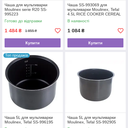
Чаша для мультиварки
Чаша SS-993069 для
Moulinex serie R20 SS-
мультиварки Moulinex, Tefal
995223
4.5L RICE COOKER CEREAL
ET CO
Готово до відправки
В наявності
1 484
1 084
₴
₴
1 855 ₴
Купити
Купити
Топ продажів
Чаша 5L для мультиварки
Чаша 5L для мультиварки
Moulinex, Tefal SS-996195
Moulinex, Tefal SS-992905