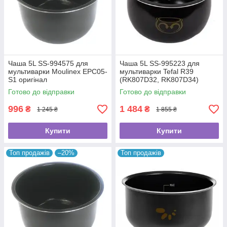
Чаша 5L SS-994575 для
Чаша 5L SS-995223 для
мультиварки Moulinex EPC05-
мультиварки Tefal R39
S1 оригінал
(RK807D32, RK807D34)
Готово до відправки
Готово до відправки
996
1 484
₴
₴
1 245 ₴
1 855 ₴
Купити
Купити
Топ продажів
–20%
Топ продажів