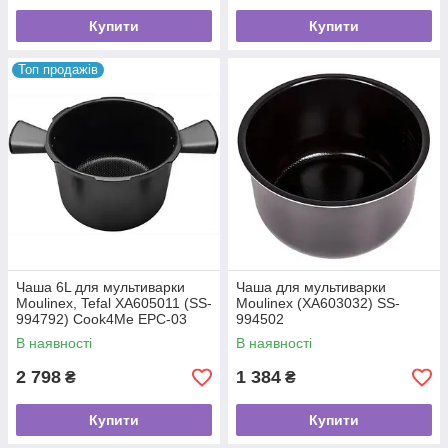
Купити
Купити
Топ продажів
Чаша 6L для мультиварки
Чаша для мультиварки
Moulinex, Tefal XA605011 (SS-
Moulinex (XA603032) SS-
994792) Cook4Me EPC-03
994502
original
В наявності
В наявності
2 798
1 384
₴
₴
Купити
Купити