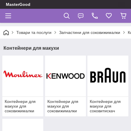
MasterGood
Товари та послуги
Запчастини для соковижималки
К
Контейнери для макухи
Контейнери для
Контейнери для
Контейнери для
макухи для
макухи для
макухи для
соковижималки
соковижималки
соковитискач
Moulinex
Kenwood
Braun