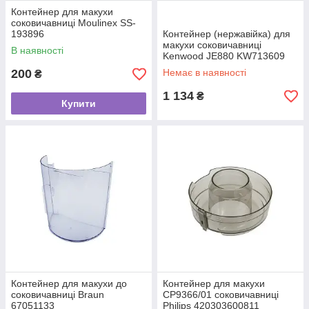
Контейнер для макухи
соковичавниці Moulinex SS-
193896
Контейнер (нержавійка) для
макухи соковичавниці
В наявності
Kenwood JE880 KW713609
200
Немає в наявності
₴
1 134
₴
Купити
Контейнер для макухи до
Контейнер для макухи
соковичавниці Braun
CP9366/01 соковичавниці
67051133
Philips 420303600811