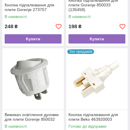
Кнопка підпалювання для
Кнопка підпалювання для
плити Gorenje 850033
плити Gorenje 273757
(135458)
В наявності
В наявності
248
198
₴
₴
Купити
Купити
Топ продажів
Вимикач освітлення духовки
Кнопка підпалювання для
для плити Gorenje 850032
плити Beko 463920003
В наявності
Готово до відправки