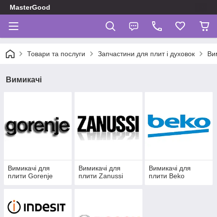
MasterGood
Товари та послуги
Запчастини для плит і духовок
Ви
Вимикачі
Вимикачі для
Вимикачі для
Вимикачі для
плити Gorenje
плити Zanussi
плити Beko