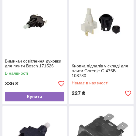
Вимикач освітлення духовки
для плити Bosch 171526
Кнопка підпалів у складі для
плити Gorenje GI476B
В наявності
108780
336
Немає в наявності
₴
227
₴
Купити