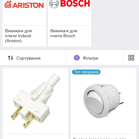
Вимикачі для
Вимикачі для
плити Indesit
плити Bosch
(Ariston)
Сортування
0
Фільтри
Топ продажів