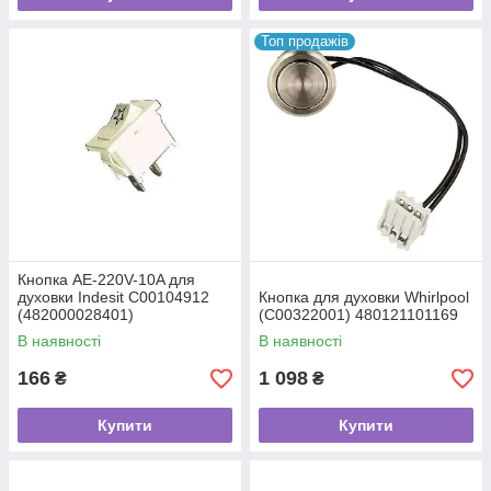
Топ продажів
Кнопка AE-220V-10A для
духовки Indesit C00104912
Кнопка для духовки Whirlpool
(482000028401)
(C00322001) 480121101169
В наявності
В наявності
166
1 098
₴
₴
Купити
Купити