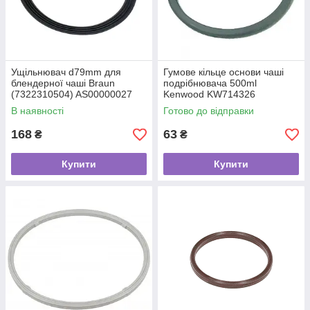
Ущільнювач d79mm для
Гумове кільце основи чаші
блендерної чаші Braun
подрібнювача 500ml
(7322310504) AS00000027
Kenwood KW714326
В наявності
Готово до відправки
168
63
₴
₴
Купити
Купити