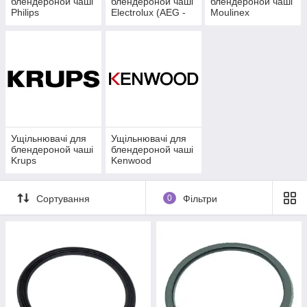
блендероной чаші
блендероной чаші
блендероной чаші
Philips
Electrolux (AEG -
Moulinex
Zanussi)
Ущільнювачі для
Ущільнювачі для
блендероной чаші
блендероной чаші
Krups
Kenwood
Сортування
0
Фільтри