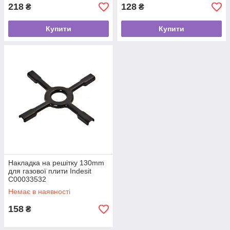
218
128
₴
₴
Купити
Купити
Накладка на решітку 130mm
для газової плити Indesit
C00033532
Немає в наявності
158
₴