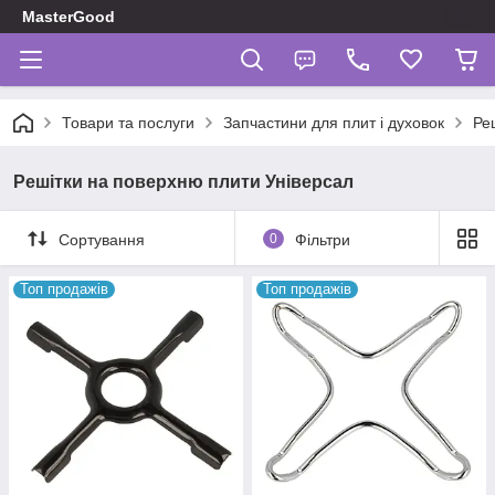
MasterGood
Товари та послуги
Запчастини для плит і духовок
Ре
Решітки на поверхню плити Універсал
Сортування
0
Фільтри
Топ продажів
Топ продажів