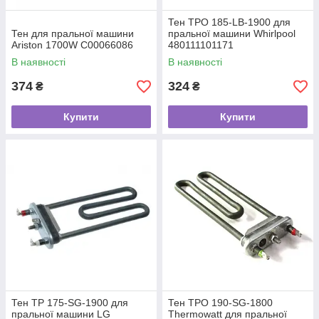
Тен ТРО 185-LB-1900 для
Тен для пральної машини
пральної машини Whirlpool
Ariston 1700W C00066086
480111101171
В наявності
В наявності
374
324
₴
₴
Купити
Купити
Тен TP 175-SG-1900 для
Тен TPO 190-SG-1800
пральної машини LG
Thermowatt для пральної