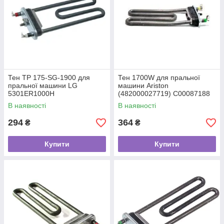
Тен TP 175-SG-1900 для
Тен 1700W для пральної
пральної машини LG
машини Ariston
5301ER1000H
(482000027719) C00087188
В наявності
В наявності
294
364
₴
₴
Купити
Купити