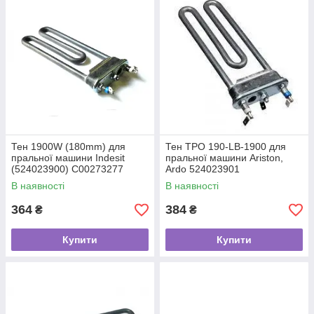
Тен 1900W (180mm) для
Тен TPO 190-LB-1900 для
пральної машини Indesit
пральної машини Ariston,
(524023900) C00273277
Ardo 524023901
В наявності
В наявності
364
384
₴
₴
Купити
Купити