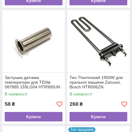
Купити
Купити
Заглушка датчика
Тен Thermowatt 1950W для
температури для ТЕНів
пральної машини Zanussi,
087885 159LG04 HTR900UN
Bosch HTR006ZN
В наявності
В наявності
58
268
₴
₴
Купити
Купити
Топ продажів