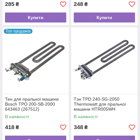
285
248
₴
₴
Купити
Купити
Топ продажів
Тен для пральної машини
Тэн TPD 240-SG-2050
Bosch TPO 200-SB-2000
Thermowatt для пральної
643463 (267512)
машини HTR005WH
В наявності
В наявності
418
348
₴
₴