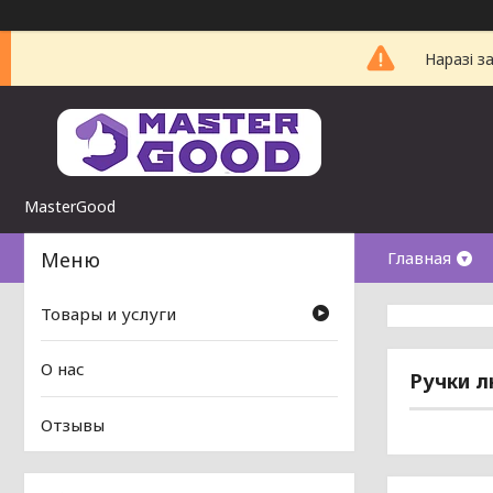
Наразі з
MasterGood
Главная
Товары и услуги
О нас
Ручки л
Отзывы