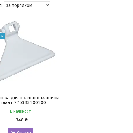
аж
люка для пральної машини
тлант 775333100100
В наявності
348 ₴
Купити