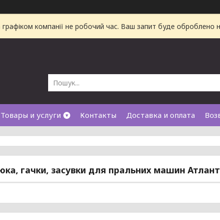
а графіком компанії не робочий час. Ваш запит буде оброблено
Товары и услуги
Контакты
Доставка и оплата
Воз
юка, гачки, засувки для пральних машин Атлант