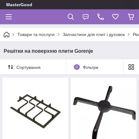
MasterGood
Товари та послуги
Запчастини для плит і духовок
Ре
Решітки на поверхню плити Gorenje
Сортування
0
Фільтри