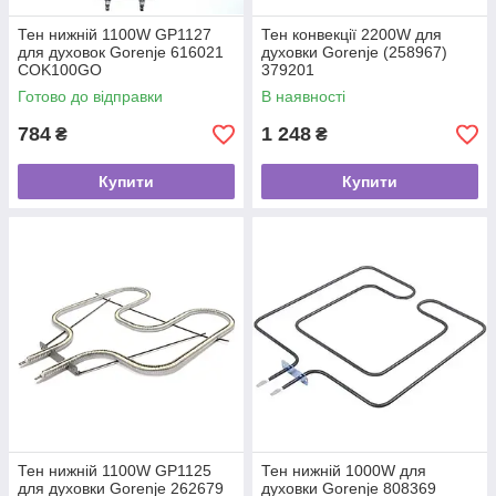
Тен нижній 1100W GP1127
Тен конвекції 2200W для
для духовок Gorenje 616021
духовки Gorenje (258967)
COK100GO
379201
Готово до відправки
В наявності
784
1 248
₴
₴
Купити
Купити
Тен нижній 1100W GP1125
Тен нижній 1000W для
для духовки Gorenje 262679
духовки Gorenje 808369