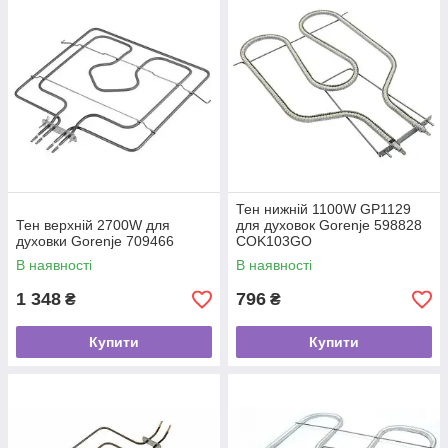
Тен нижній 1100W GP1129
Тен верхній 2700W для
для духовок Gorenje 598828
духовки Gorenje 709466
COK103GO
В наявності
В наявності
1 348
796
₴
₴
Купити
Купити