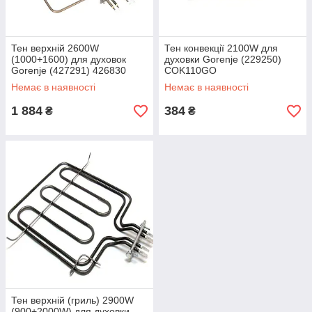
Тен верхній 2600W
Тен конвекції 2100W для
(1000+1600) для духовок
духовки Gorenje (229250)
Gorenje (427291) 426830
COK110GO
Немає в наявності
Немає в наявності
1 884
384
₴
₴
Тен верхній (гриль) 2900W
(900+2000W) для духовки