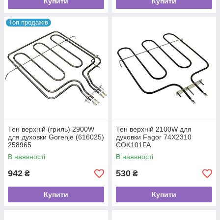
Купити
Купити
Топ продажів
Тен верхній (гриль) 2900W
Тен верхній 2100W для
для духовки Gorenje (616025)
духовки Fagor 74X2310
258965
COK101FA
В наявності
В наявності
942
530
₴
₴
Купити
Купити