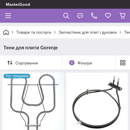
MasterGood
Товари та послуги
Запчастини для плит і духовок
Те
Тени для плити Gorenje
Сортування
0
Фільтри
Топ продажів