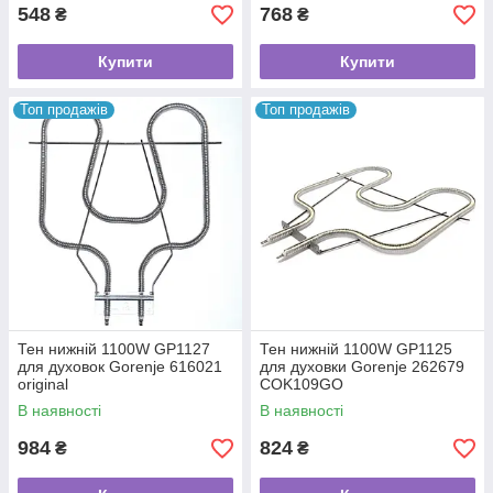
548
768
₴
₴
Купити
Купити
Топ продажів
Топ продажів
Тен нижній 1100W GP1127
Тен нижній 1100W GP1125
для духовок Gorenje 616021
для духовки Gorenje 262679
original
COK109GO
В наявності
В наявності
984
824
₴
₴