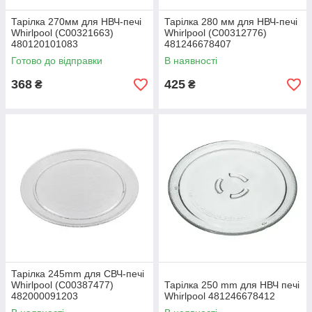
Тарілка 270мм для НВЧ-печі
Тарілка 280 мм для НВЧ-печі
Whirlpool (C00321663)
Whirlpool (C00312776)
480120101083
481246678407
Готово до відправки
В наявності
368
425
₴
₴
Тарілка 245mm для СВЧ-печі
Whirlpool (C00387477)
Тарілка 250 mm для НВЧ печі
482000091203
Whirlpool 481246678412