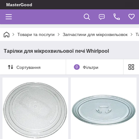
MasterGood
Товари та послуги
Запчастини для мікрохвильовок
Т
Тарілки для мікрохвильової печі Whirlpool
Сортування
0
Фільтри