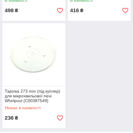
В наявності
В наявності
498
416
₴
₴
Тарілка 273 mm (під куплер)
для мікрохвильової печі
Whirlpool (C00387549)
482000022321
Немає в наявності
236
₴