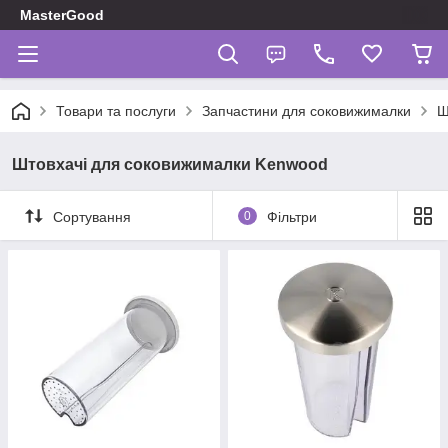
MasterGood
Товари та послуги
Запчастини для соковижималки
Ш
Штовхачі для соковижималки Kenwood
Сортування
0
Фільтри