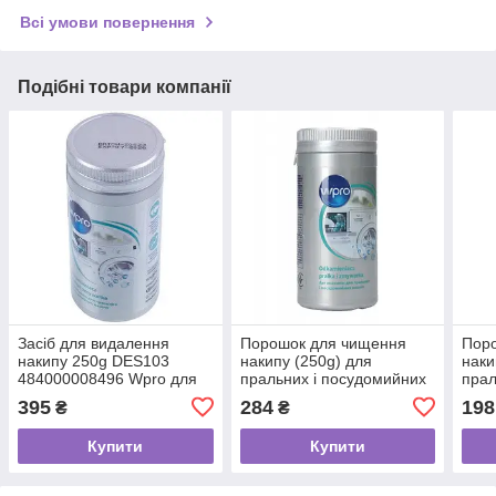
Всі умови повернення
Подібні товари компанії
Засіб для видалення
Порошок для чищення
Пор
накипу 250g DES103
накипу (250g) для
наки
484000008496 Wpro для
пральних і посудомийних
прал
пральної та посудомийної
машин Wpro
маш
395
284
198
₴
₴
машини
484000008852
484
Купити
Купити