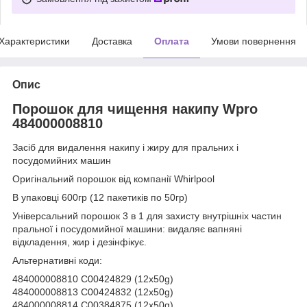
Характеристики
Доставка
Оплата
Умови повернення
Опис
Порошок для чищення накипу Wpro
484000008810
Засіб для видалення накипу і жиру для пральних і
посудомийних машин
Оригінальний порошок від компанії Whirlpool
В упаковці 600гр (12 пакетиків по 50гр)
Універсальний порошок 3 в 1 для захисту внутрішніх частин
пральної і посудомийної машини: видаляє вапняні
відкладення, жир і дезінфікує.
Альтернативні коди:
484000008810 C00424829 (12x50g)
484000008813 C00424832 (12x50g)
484000008814 C00384875 (12x50g)