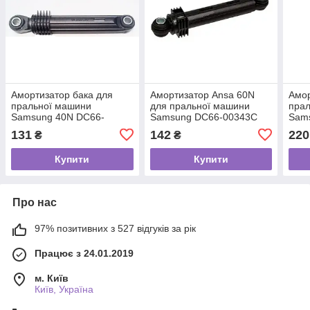
Амортизатор бака для
Амортизатор Ansa 60N
Амор
пральної машини
для пральної машини
пра
Samsung 40N DC66-
Samsung DC66-00343C
Sam
00343E
004
131
142
220
₴
₴
D о
Купити
Купити
Про нас
97% позитивних з 527 відгуків за рік
Працює з 24.01.2019
м. Київ
Київ, Україна