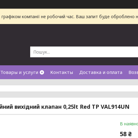
а графіком компанії не робочий час. Ваш запит буде оброблено
Товары и услуги
Контакты
Доставка и оплата
Воз
йний вихідний клапан 0,25lt Red TP VAL914UN
В наявно
58 ₴