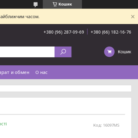
Кошик
 найближчим часом.
+380 (96) 287-09-69
+380 (66) 182-16-76
Кошик
врат и обмен
О нас
сті
Код:
16097MS