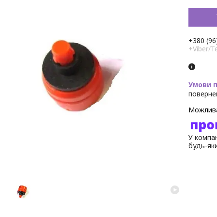
+380 (96
+Viber/T
поверне
У компан
будь-як