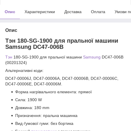
Опис
Характеристики
Доставка
Оплата
Умови п
Опис
Тэн 180-SG-1900 для пральної машини
Samsung DC47-006B
Тэн
180-SG-1900 для пральної машини
Samsung
DC47-006B
(00201324)
Альтернативні коди:
DC47-00006J, DC47-00006A, DC47-00006B, DC47-00006C,
DC47-00006E, DC47-00006M.
Форма нагрівального елемента: прямої
Сила: 1900 W
Довжина: 180 mm
Призначення: пральна машинка
Вид ґумової гуми: без бортика