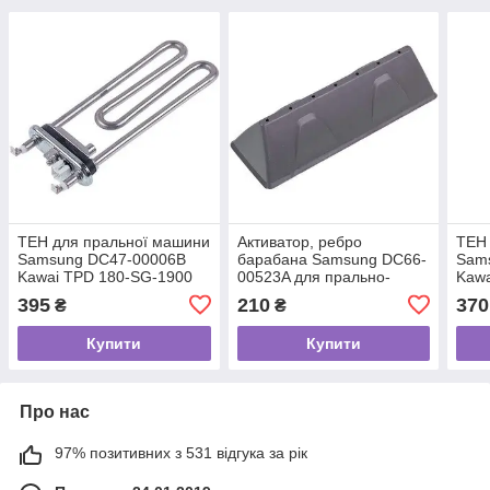
ТЕН для пральної машини
Активатор, ребро
ТЕН 
Samsung DC47-00006B
барабана Samsung DC66-
Sam
Kawai TPD 180-SG-1900
00523A для прально-
Kawa
L=180 mm 1900 W
машини
L=1
395
210
370
₴
₴
Купити
Купити
Про нас
97% позитивних з 531 відгука за рік