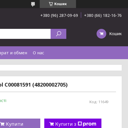
Кошик
+380 (96) 287-09-69
+380 (66) 182-16-76
Кошик
врат и обмен
О нас
ol C00081591 (48200002705)
сті
Код:
11649
Купити
Купити з