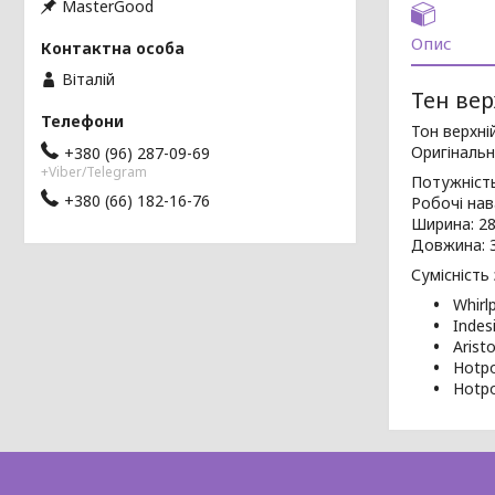
MasterGood
Опис
Віталій
Тен вер
Тон верхні
Оригінальн
+380 (96) 287-09-69
+Viber/Telegram
Потужність
+380 (66) 182-16-76
Робочі на
Ширина: 2
Довжина: 
Сумісність
Whirl
Indesi
Arist
Hotpo
Hotpo