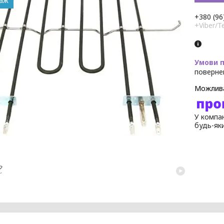
даж
+380 (96
+Viber/T
поверне
У компан
будь-як