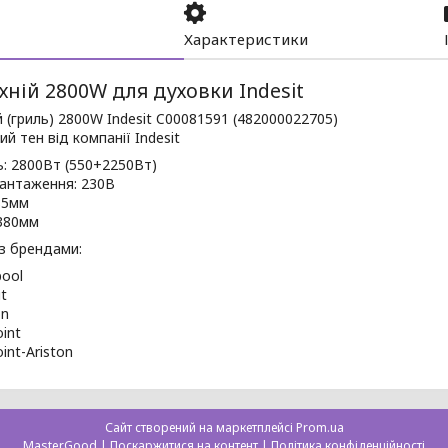
Характеристики
хній 2800W для духовки Indesit
й (гриль) 2800W Indesit C00081591 (482000022705)
ий тен від компанії Indesit
: 2800Вт (550+2250Вт)
вантаження: 230В
85мм
380мм
 з брендами:
pool
t
on
int
int-Ariston
Сайт створений на маркетплейсі
Prom.ua
MasterGood |
Поскаржитися на контент
|
Політика конфіденційності