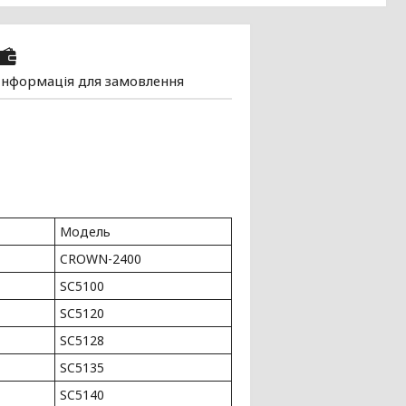
Інформація для замовлення
Модель
CROWN-2400
SC5100
SC5120
SC5128
SC5135
SC5140