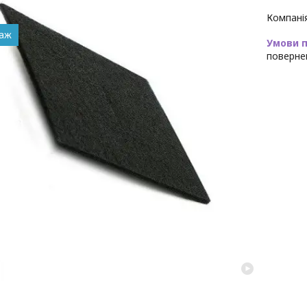
Компані
даж
поверне