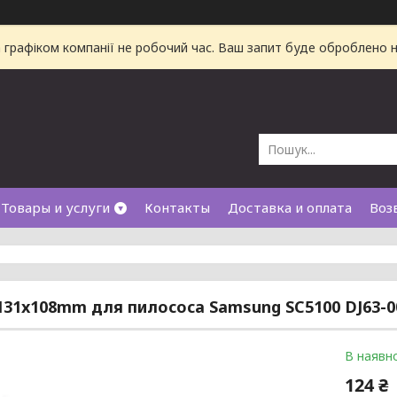
а графіком компанії не робочий час. Ваш запит буде оброблено
Товары и услуги
Контакты
Доставка и оплата
Воз
131x108mm для пилососа Samsung SC5100 DJ63-0
В наявно
124 ₴