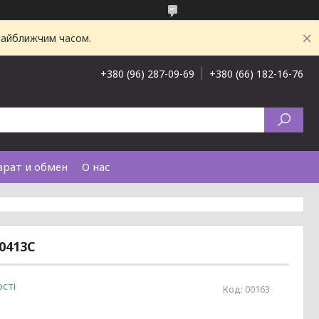
 найближчим часом.
+380 (96) 287-09-69
+380 (66) 182-16-76
врат и обмен
О нас
0413C
сті
Код:
00163