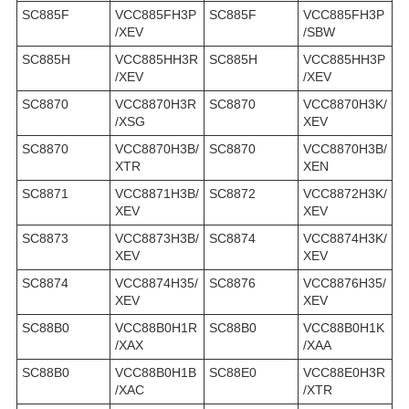
SC885F
VCC885FH3P
SC885F
VCC885FH3P
/XEV
/SBW
SC885H
VCC885HH3R
SC885H
VCC885HH3P
/XEV
/XEV
SC8870
VCC8870H3R
SC8870
VCC8870H3K/
/XSG
XEV
SC8870
VCC8870H3B/
SC8870
VCC8870H3B/
XTR
XEN
SC8871
VCC8871H3B/
SC8872
VCC8872H3K/
XEV
XEV
SC8873
VCC8873H3B/
SC8874
VCC8874H3K/
XEV
XEV
SC8874
VCC8874H35/
SC8876
VCC8876H35/
XEV
XEV
SC88B0
VCC88B0H1R
SC88B0
VCC88B0H1K
/XAX
/XAA
SC88B0
VCC88B0H1B
SC88E0
VCC88E0H3R
/XAC
/XTR