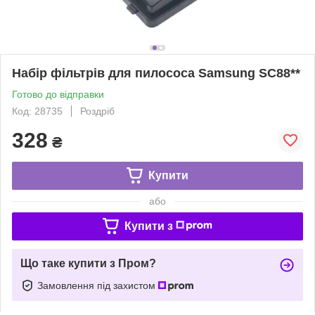
Набір фільтрів для пилососа Samsung SC88**
Готово до відправки
Код: 28735
Роздріб
328
₴
Купити
або
Купити з
Що таке купити з Пром?
Замовлення під захистом