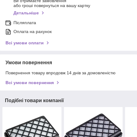
Ви отримаєте замовлення
або гроші повернуться на вашу картку
Детальніше
Післяплата
Оплата на рахунок
Всі умови оплати
Умови повернення
Повернення товару впродовж 14 днів за домовленістю
Всі умови повернення
Подібні товари компанії