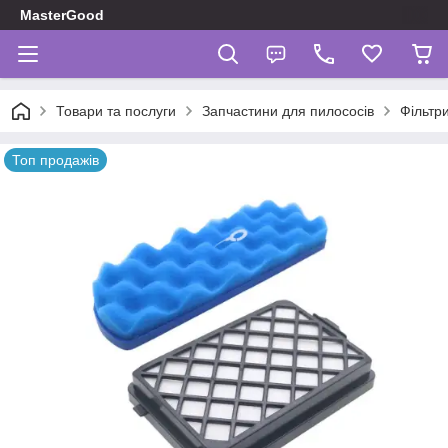
MasterGood
Товари та послуги
Запчастини для пилососів
Фільтр
Топ продажів