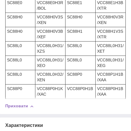
SC88E0
VCC88E0H3R
SC88E1
VCC88E1H3B
/BOL
/XTR
SC88H0
VCC88H0V3S
SC88H0
VCC88H0V3R
/XEN
/XEN
SC88H0
VCC88H0V3B
SC88H1
VCC88H1V3S
/XEF
/XTR
SC88L0
VCC88L0H31/
SC88L0
VCC88L0H31/
XZS
XET
SC88L0
VCC88L0H31/
SC88L0
VCC88L0H31/
XEO
XEG
SC88L0
VCC88L0H32/
SC88P0
VCC88P1H1B
XEN
/XAA
SC88P0
VCC88P0H1K
VCC88P0H1B
VCC88P0H1B
/XAC
/XAA
Приховати
Характеристики