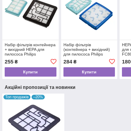
Набір фільтрів контейнера
Набір фільтрів
HEPA
+ вихідний HEPA для
(контейнера + вихідний)
для 
пилососа Philips
для пилососа Philips
FC8
FC8010/02
FC6042/01
255
284
180
₴
₴
Купити
Купити
Акційні пропозиції та новинки
Топ продажів
–20%