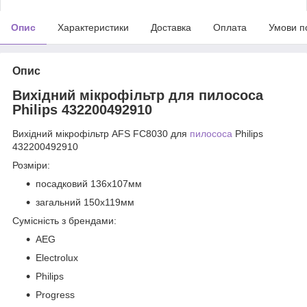
Опис
Характеристики
Доставка
Оплата
Умови п
Опис
Вихідний мікрофільтр для пилососа
Philips 432200492910
Вихідний мікрофільтр AFS FC8030 для
пилососа
Philips
432200492910
Розміри:
посадковий 136х107мм
загальний 150х119мм
Сумісність з брендами:
AEG
Electrolux
Philips
Progress