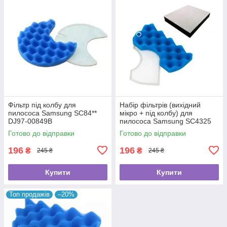
Фільтр під колбу для
Набір фільтрів (вихідний
пилососа Samsung SC84**
мікро + під колбу) для
DJ97-00849B
пилососа Samsung SC4325
Готово до відправки
Готово до відправки
196
196
₴
₴
245 ₴
245 ₴
Купити
Купити
Топ продажів
–20%