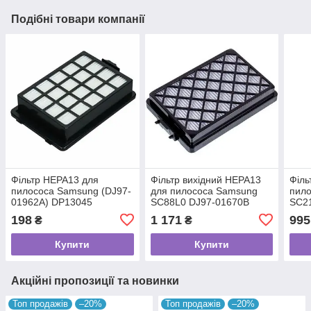
Подібні товари компанії
Фільтр HEPA13 для
Фільтр вихідний HEPA13
Філь
пилососа Samsung (DJ97-
для пилососа Samsung
пил
01962A) DP13045
SC88L0 DJ97-01670B
SC2
198
1 171
995
₴
₴
Купити
Купити
Акційні пропозиції та новинки
Топ продажів
–20%
Топ продажів
–20%