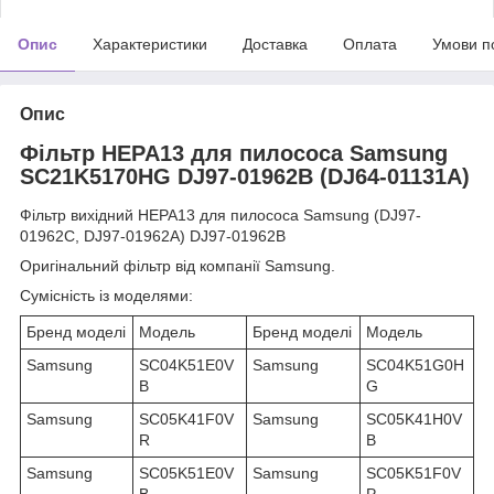
Опис
Характеристики
Доставка
Оплата
Умови п
Опис
Фільтр HEPA13 для пилососа Samsung
SC21K5170HG DJ97-01962B (DJ64-01131A)
Фільтр вихідний HEPA13 для пилососа Samsung (DJ97-
01962C, DJ97-01962A) DJ97-01962B
Оригінальний фільтр від компанії Samsung.
Сумісність із моделями:
Бренд моделі
Модель
Бренд моделі
Модель
Samsung
SC04K51E0V
Samsung
SC04K51G0H
B
G
Samsung
SC05K41F0V
Samsung
SC05K41H0V
R
B
Samsung
SC05K51E0V
Samsung
SC05K51F0V