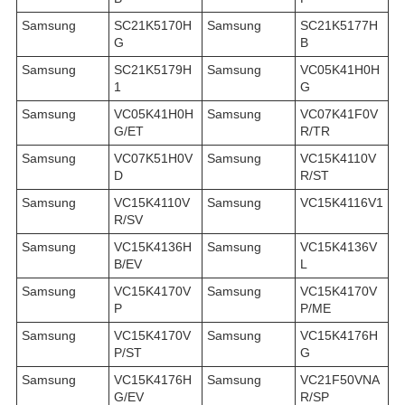
Samsung
SC21K5170H
Samsung
SC21K5177H
G
B
Samsung
SC21K5179H
Samsung
VC05K41H0H
1
G
Samsung
VC05K41H0H
Samsung
VC07K41F0V
G/ET
R/TR
Samsung
VC07K51H0V
Samsung
VC15K4110V
D
R/ST
Samsung
VC15K4110V
Samsung
VC15K4116V1
R/SV
Samsung
VC15K4136H
Samsung
VC15K4136V
B/EV
L
Samsung
VC15K4170V
Samsung
VC15K4170V
P
P/ME
Samsung
VC15K4170V
Samsung
VC15K4176H
P/ST
G
Samsung
VC15K4176H
Samsung
VC21F50VNA
G/EV
R/SP