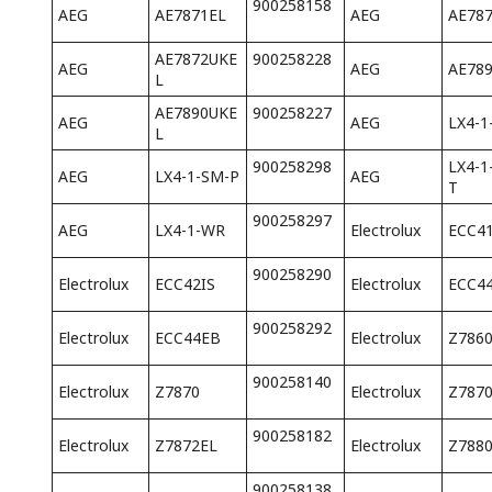
900258158
AEG
AE7871EL
AEG
AE78
AE7872UKE
900258228
AEG
AEG
AE78
L
AE7890UKE
900258227
AEG
AEG
LX4-1
L
900258298
LX4-
AEG
LX4-1-SM-P
AEG
T
900258297
AEG
LX4-1-WR
Electrolux
ECC4
900258290
Electrolux
ECC42IS
Electrolux
ECC4
900258292
Electrolux
ECC44EB
Electrolux
Z786
900258140
Electrolux
Z7870
Electrolux
Z787
900258182
Electrolux
Z7872EL
Electrolux
Z788
900258138