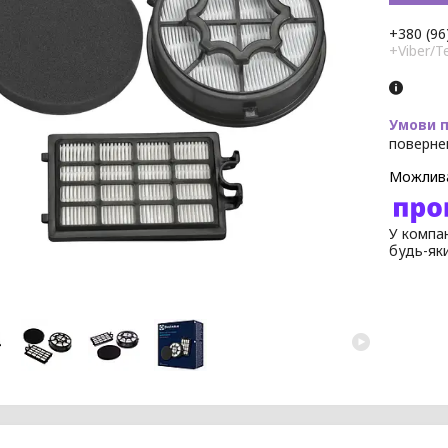
+380 (96
+Viber/T
поверне
У компан
будь-як