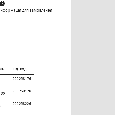
Інформація для замовлення
ль
Інд. код
900258176
111
900258178
130
900258226
70EL