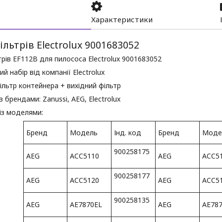
Характеристики
ільтрів Electrolux 9001683052
трів EF112B для пилососа Electrolux 9001683052
й набір від компанії Electrolux
фільтр контейнера + вихідний фільтр
з брендами: Zanussi, AEG, Electrolux
 із моделями:
Бренд
Модель
Інд. код
Бренд
Моде
900258175
AEG
ACC5110
AEG
ACC5
900258177
AEG
ACC5120
AEG
ACC5
900258135
AEG
AE7870EL
AEG
AE78