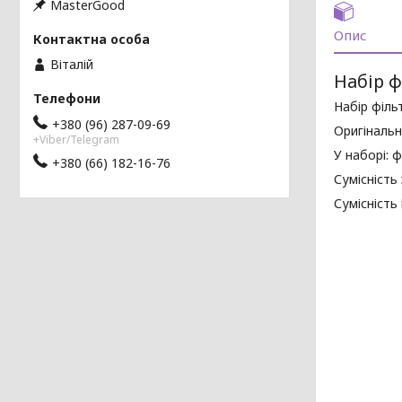
MasterGood
Опис
Віталій
Набір ф
Набір філь
+380 (96) 287-09-69
Оригінальни
+Viber/Telegram
У наборі: 
+380 (66) 182-16-76
Сумісність 
Сумісність