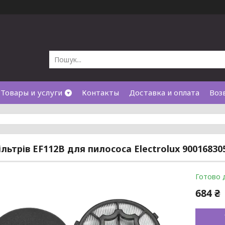
Товары и услуги
Контакты
Доставка и оплата
Воз
ільтрів EF112B для пилососа Electrolux 90016830
Готово 
684 ₴