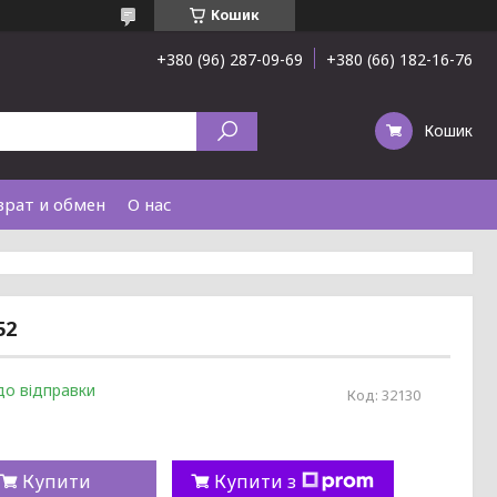
Кошик
+380 (96) 287-09-69
+380 (66) 182-16-76
Кошик
врат и обмен
О нас
52
до відправки
Код:
32130
Купити
Купити з