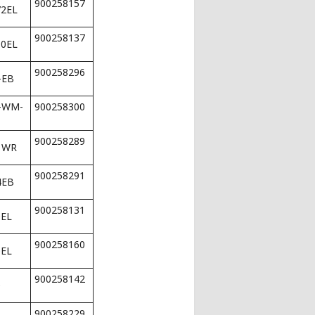
900258157
72EL
900258137
90EL
900258296
-EB
1-WM-
900258300
900258289
1WR
900258291
4EB
900258131
0EL
900258160
0EL
900258142
0
900258229