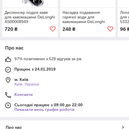
Диспенсер подачі кави
Насадка подавання
Лопа
для кавомашини DeLonghi
гарячої води для
для 
AS00008949
кавомашини DeLonghi
533
5513220091
720
248
96
₴
₴
Про нас
97% позитивних з 528 відгуків за рік
Працює з 24.01.2019
м. Київ
Київ, Україна
Контакти
Сьогодні працює з 09:00 до 22:00
Показати весь графік роботи
Про нас