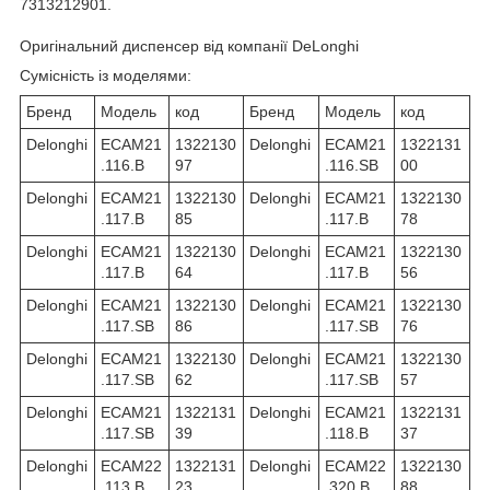
7313212901.
Оригінальний диспенсер від компанії DeLonghi
Сумісність із моделями:
Бренд
Модель
код
Бренд
Модель
код
Delonghi
ECAM21
1322130
Delonghi
ECAM21
1322131
.116.B
97
.116.SB
00
Delonghi
ECAM21
1322130
Delonghi
ECAM21
1322130
.117.B
85
.117.B
78
Delonghi
ECAM21
1322130
Delonghi
ECAM21
1322130
.117.B
64
.117.B
56
Delonghi
ECAM21
1322130
Delonghi
ECAM21
1322130
.117.SB
86
.117.SB
76
Delonghi
ECAM21
1322130
Delonghi
ECAM21
1322130
.117.SB
62
.117.SB
57
Delonghi
ECAM21
1322131
Delonghi
ECAM21
1322131
.117.SB
39
.118.B
37
Delonghi
ECAM22
1322131
Delonghi
ECAM22
1322130
.113.B
23
.320.B
88