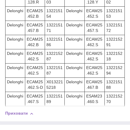
.128.R
03
.128.Y
02
Delonghi
ECAM25
1322151
Delonghi
ECAM25
1322151
.452.B
54
.452.S
53
Delonghi
ECAM25
1322151
Delonghi
ECAM25
1322151
.457.B
71
.457.S
72
Delonghi
ECAM25
1322151
Delonghi
ECAM25
1322152
.462.B
86
.462.S
91
Delonghi
ECAM25
1322152
Delonghi
ECAM25
1322152
.462.S
87
.462.S
18
Delonghi
ECAM25
1322151
Delonghi
ECAM25
1322152
.462.S
87
.462.S
94
Delonghi
ECAM25
X013221
Delonghi
ECAM25
1322151
.462.S-D
5218
.467.B
88
Delonghi
ECAM25
1322151
Delonghi
ESAM23
1322152
.467.S
89
.460.S
70
Приховати