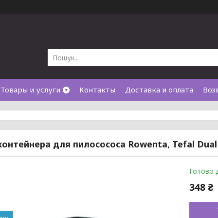
Товары и услуги
Контакты
Доставка и оплата
Воз
контейнера для пилосососа Rowenta, Tefal Dual F
Готово 
348 ₴