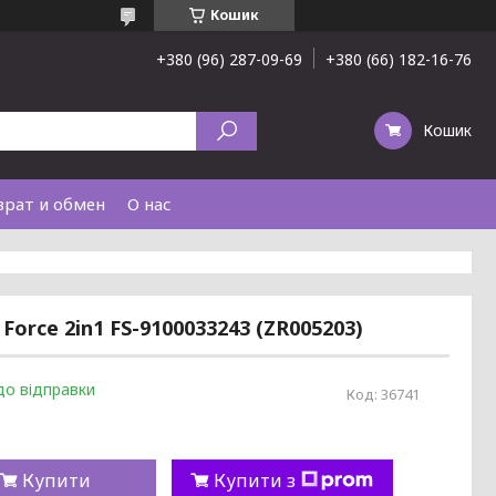
Кошик
+380 (96) 287-09-69
+380 (66) 182-16-76
Кошик
врат и обмен
О нас
orce 2in1 FS-9100033243 (ZR005203)
до відправки
Код:
36741
Купити
Купити з