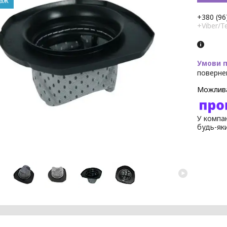
даж
+380 (96
+Viber/T
поверне
У компан
будь-як