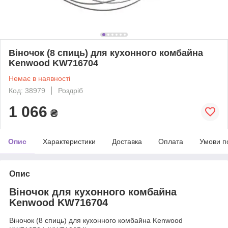
Віночок (8 спиць) для кухонного комбайна
Kenwood KW716704
Немає в наявності
Код: 38979
Роздріб
1 066
₴
Опис
Характеристики
Доставка
Оплата
Умови п
Опис
Віночок для кухонного комбайна
Kenwood KW716704
Віночок (8 спиць) для кухонного комбайна Kenwood