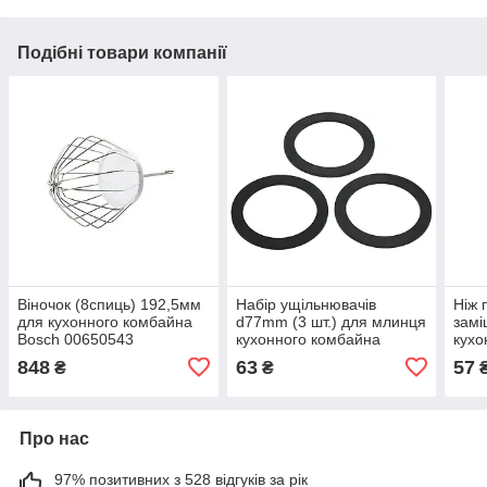
Подібні товари компанії
Віночок (8спиць) 192,5мм
Набір ущільнювачів
Ніж 
для кухонного комбайна
d77mm (3 шт.) для млинця
замі
Bosch 00650543
кухонного комбайна
кухо
Kenwood KW676756
Ken
848
63
57
₴
₴
Про нас
97% позитивних з 528 відгуків за рік