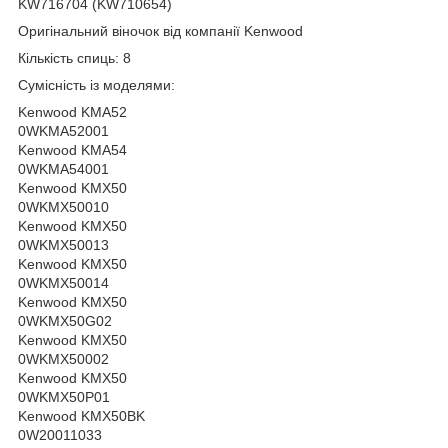
KW716704 (KW710654)
Оригінальний віночок від компанії Kenwood
Кількість спиць: 8
Сумісність із моделями:
Kenwood KMA52
0WKMA52001
Kenwood KMA54
0WKMA54001
Kenwood KMX50
0WKMX50010
Kenwood KMX50
0WKMX50013
Kenwood KMX50
0WKMX50014
Kenwood KMX50
0WKMX50G02
Kenwood KMX50
0WKMX50002
Kenwood KMX50
0WKMX50P01
Kenwood KMX50BK
0W20011033