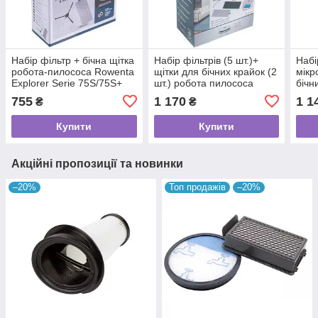
Набір фільтр + бічна щітка
Набір фільтрів (5 шт.)+
Набі
робота-пилососа Rowenta
щітки для бічних крайок (2
мікр
Explorer Serie 75S/75S+
шт.) робота пилососа
бічн
ZR185002
Rowenta Explorer Serie 75
пило
755
1 170
1 1
₴
₴
ZR763000
Expl
ZR7
Купити
Купити
Акційні пропозиції та новинки
–20%
Топ продажів
–20%