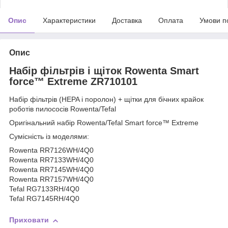
Опис
Характеристики
Доставка
Оплата
Умови п
Опис
Набір фільтрів і щіток Rowenta Smart
force™ Extreme ZR710101
Набір фільтрів (HEPA і поролон) + щітки для бічних крайок
роботів пилососів Rowenta/Tefal
Оригінальний набір Rowenta/Tefal Smart force™ Extreme
Сумісність із моделями:
Rowenta RR7126WH/4Q0
Rowenta RR7133WH/4Q0
Rowenta RR7145WH/4Q0
Rowenta RR7157WH/4Q0
Tefal RG7133RH/4Q0
Tefal RG7145RH/4Q0
Приховати