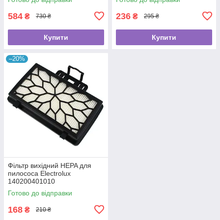
584
236
₴
₴
730 ₴
295 ₴
Купити
Купити
–20%
Фільтр вихідний HEPA для
пилососа Electrolux
140200401010
Готово до відправки
168
₴
210 ₴