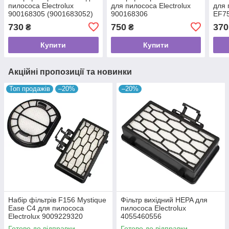
пилососа Electrolux
для пилососа Electrolux
для 
900168305 (9001683052)
900168306
EF7
730
750
370
₴
₴
Купити
Купити
Акційні пропозиції та новинки
Топ продажів
–20%
–20%
Набір фільтрів F156 Mystique
Фільтр вихідний HEPA для
Ease C4 для пилососа
пилососа Electrolux
Electrolux 9009229320
4055460556
Готово до відправки
Готово до відправки