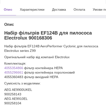
Опис
Характеристики
Доставка
Оплата
Умови п
Опис
Набір фільтрів EF124B для пилососа
Electrolux 900168306
Набір фільтрів EF124B AeroPerformer Cyclonic для пилососа
Electrolux series Z99
Оригінальний набір від компанії Electrolux
Комплектація:
4055354866
фільтр контейнера HEPA
4055296661
фільтр контейнера поролоновий
4055360483 фільтр вихідний HEPA
Сумісність з моделями:
AEG AE9900UKEL
900258143
AEG AE9910EL
900258104