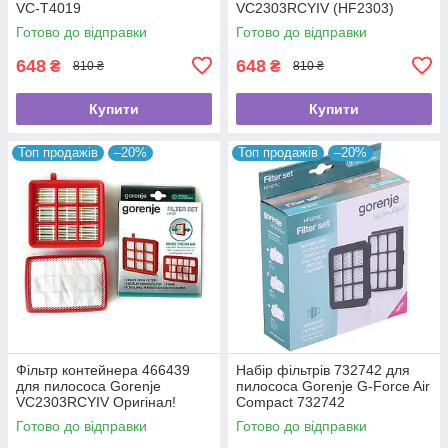
VC-T4019
VC2303RCYIV (HF2303)
Original
Готово до відправки
Готово до відправки
648
648
₴
₴
810 ₴
810 ₴
Купити
Купити
Топ продажів
–20%
Топ продажів
–20%
Фільтр контейнера 466439
Набір фільтрів 732742 для
для пилососа Gorenje
пилососа Gorenje G-Force Air
VC2303RCYIV Оригінал!
Compact 732742
Готово до відправки
Готово до відправки