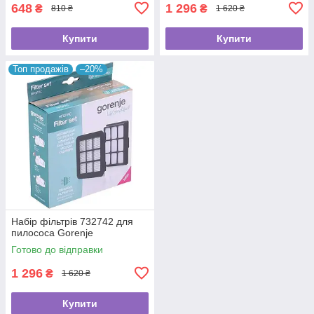
648
1 296
₴
₴
810 ₴
1 620 ₴
Купити
Купити
Топ продажів
–20%
Набір фільтрів 732742 для
пилососа Gorenje
Готово до відправки
1 296
₴
1 620 ₴
Купити