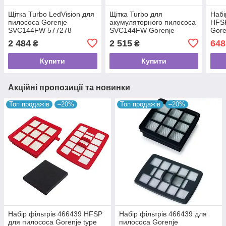
Щітка Turbo LedVision для
Щітка Turbo для
Набі
пилососа Gorenje
акумуляторного пилососа
HFS
SVC144FW 577278
SVC144FW Gorenje
Gore
577278
2 484
2 515
648
₴
₴
Купити
Купити
Акційні пропозиції та новинки
Топ продажів
–20%
Топ продажів
–20%
Набір фільтрів 466439 HFSP
Набір фільтрів 466439 для
для пилососа Gorenje type
пилососа Gorenje