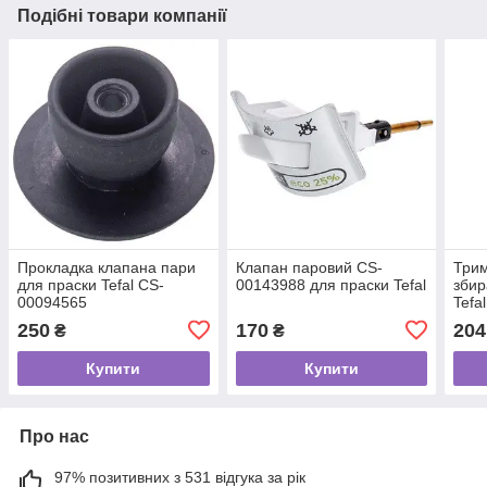
Подібні товари компанії
Прокладка клапана пари
Клапан паровий CS-
Трим
для праски Tefal CS-
00143988 для праски Tefal
збир
00094565
Tefa
250
170
204
₴
₴
Купити
Купити
Про нас
97% позитивних з 531 відгука за рік