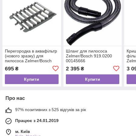
Перегородка в аквафільтр
Шланг для пилососа
Криш
(нового зразку) для
Zelmer/Bosch 919.0200
філь
пилососа Zelmer/Bosch
00145666
Zelm
919.0064 12010458
695
2 395
3 0
₴
₴
Купити
Купити
Про нас
97% позитивних з 525 відгуків за рік
Працює з 24.01.2019
м. Київ