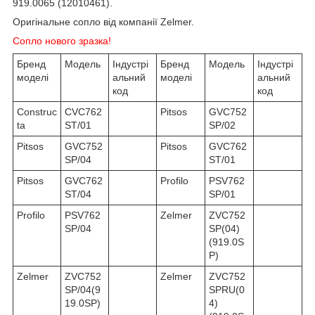
919.0065 (12010461).
Оригінальне сопло від компанії Zelmer.
Сопло нового зразка!
Бренд
Модель
Індустрі
Бренд
Модель
Індустрі
моделі
альний
моделі
альний
код
код
Construc
CVC762
Pitsos
GVC752
ta
ST/01
SP/02
Pitsos
GVC752
Pitsos
GVC762
SP/04
ST/01
Pitsos
GVC762
Profilo
PSV762
ST/04
SP/01
Profilo
PSV762
Zelmer
ZVC752
SP/04
SP(04)
(919.0S
P)
Zelmer
ZVC752
Zelmer
ZVC752
SP/04(9
SPRU(0
19.0SP)
4)