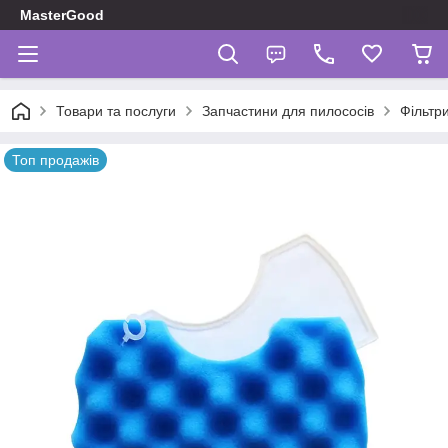
MasterGood
Товари та послуги
Запчастини для пилососів
Фільтр
Топ продажів