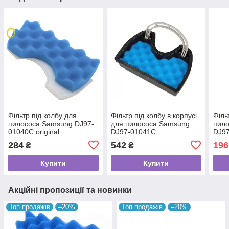
Фільтр під колбу для
Фільтр під колбу в корпусі
Філь
пилососа Samsung DJ97-
для пилососа Samsung
пило
01040C original
DJ97-01041C
DJ9
284
542
196
₴
₴
Купити
Купити
Акційні пропозиції та новинки
Топ продажів
–20%
Топ продажів
–20%