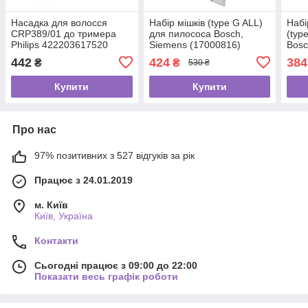
Насадка для волосся
Набір мішків (type G ALL)
Набі
CRP389/01 до тримера
для пилососа Bosch,
(typ
Philips 422203617520
Siemens (17000816)
Bosc
576863
442
424
384
₴
₴
530 ₴
Купити
Купити
Про нас
97% позитивних з 527 відгуків за рік
Працює з 24.01.2019
м. Київ
Київ, Україна
Контакти
Сьогодні працює з 09:00 до 22:00
Показати весь графік роботи