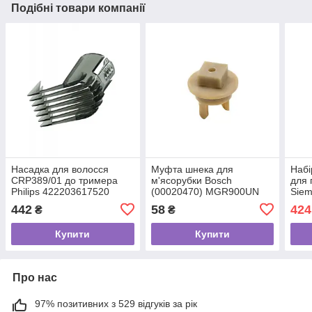
Подібні товари компанії
Насадка для волосся
Муфта шнека для
Набі
CRP389/01 до тримера
м'ясорубки Bosch
для 
Philips 422203617520
(00020470) MGR900UN
Siem
576
442
58
424
₴
₴
Купити
Купити
Про нас
97% позитивних з 529 відгуків за рік