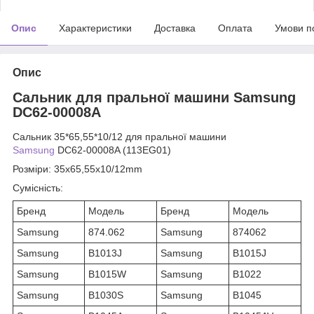
Опис
Характеристики
Доставка
Оплата
Умови п
Опис
Сальник для пральної машини Samsung
DC62-00008A
Сальник 35*65,55*10/12 для пральної машини
Samsung
DC62-00008A (113EG01)
Розміри:
35x65,55x10/12mm
Сумісність:
Бренд
Модель
Бренд
Модель
Samsung
874.062
Samsung
874062
Samsung
B1013J
Samsung
B1015J
Samsung
B1015W
Samsung
B1022
Samsung
B1030S
Samsung
B1045