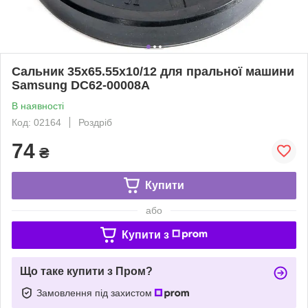
Сальник 35x65.55x10/12 для пральної машини
Samsung DC62-00008A
В наявності
Код: 02164
Роздріб
74
₴
Купити
або
Купити з
Що таке купити з Пром?
Замовлення під захистом