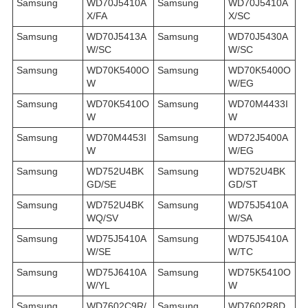
Samsung
WD70J5410A
Samsung
WD70J5410A
X/FA
X/SC
Samsung
WD70J5413A
Samsung
WD70J5430A
W/SC
W/SC
Samsung
WD70K5400O
Samsung
WD70K5400O
W
W/EG
Samsung
WD70K5410O
Samsung
WD70M4433I
W
W
Samsung
WD70M4453I
Samsung
WD72J5400A
W
W/EG
Samsung
WD752U4BK
Samsung
WD752U4BK
GD/SE
GD/ST
Samsung
WD752U4BK
Samsung
WD75J5410A
WQ/SV
W/SA
Samsung
WD75J5410A
Samsung
WD75J5410A
W/SE
W/TC
Samsung
WD75J6410A
Samsung
WD75K5410O
W/YL
W
Samsung
WD7602C9R/
Samsung
WD7602R8D