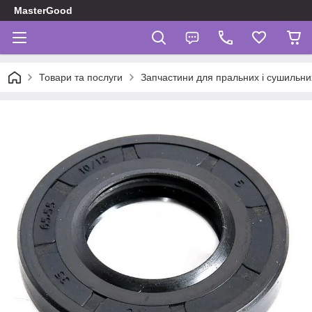
MasterGood
Товари та послуги
Запчастини для пральних і сушильн