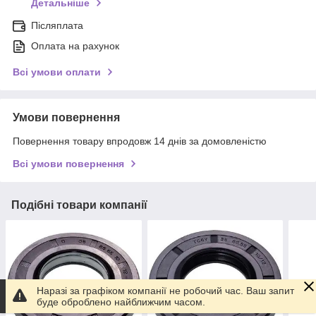
Детальніше
Післяплата
Оплата на рахунок
Всі умови оплати
Умови повернення
Повернення товару впродовж 14 днів за домовленістю
Всі умови повернення
Подібні товари компанії
Наразі за графіком компанії не робочий час. Ваш запит
буде оброблено найближчим часом.