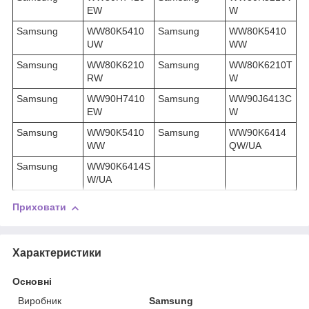
EW
W
Samsung
WW80K5410
Samsung
WW80K5410
UW
WW
Samsung
WW80K6210
Samsung
WW80K6210T
RW
W
Samsung
WW90H7410
Samsung
WW90J6413C
EW
W
Samsung
WW90K5410
Samsung
WW90K6414
WW
QW/UA
Samsung
WW90K6414S
W/UA
Приховати
Характеристики
Основні
Виробник
Samsung