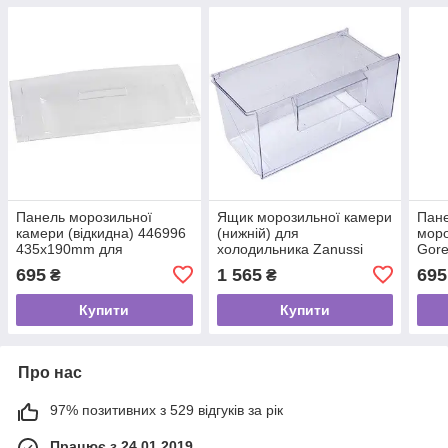
Панель морозильної
Ящик морозильної камери
Пане
камери (відкидна) 446996
(нижній) для
моро
435x190mm для
холодильника Zanussi
Gore
холодильника Gorenje
2647016043 395х220х215
мм (
695
1 565
695
₴
₴
мм
Купити
Купити
Про нас
97% позитивних з 529 відгуків за рік
Працює з 24.01.2019