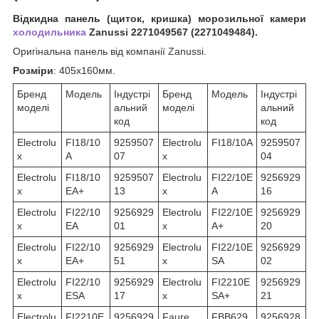
Відкидна панель (щиток, кришка) морозильної камери
холодильника
Zanussi 2271049567 (2271049484).
Оригінальна панель від компанії Zanussi.
Розміри
: 405х160мм.
Бренд
Модель
Індустрі
Бренд
Модель
Індустрі
моделі
альний
моделі
альний
код
код
Electrolu
FI18/10
9259507
Electrolu
FI18/10A
9259507
x
A
07
x
04
Electrolu
FI18/10
9259507
Electrolu
FI22/10E
9256929
x
EA+
13
x
A
16
Electrolu
FI22/10
9256929
Electrolu
FI22/10E
9256929
x
EA
01
x
A+
20
Electrolu
FI22/10
9256929
Electrolu
FI22/10E
9256929
x
EA+
51
x
SA
02
Electrolu
FI22/10
9256929
Electrolu
FI2210E
9256929
x
ESA
17
x
SA+
21
Electrolu
FI2210E
9256929
Faure
FBB629
9256928