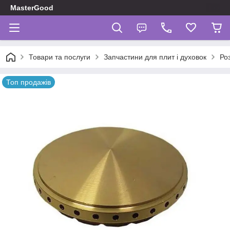
MasterGood
Товари та послуги
Запчастини для плит і духовок
Роз
Топ продажів