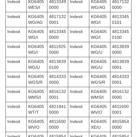
Indesit
KG6405
4813349
Indesit
KG6405
4817132
WES/I
0000
WG/AG
0000
Indesit
KG6405
4817132
Indesit
KG6405
4813345
WG/AG
0001
WG/I
0101
Indesit
KG6405
4813345
Indesit
KG6405
4813345
WG/I
0000
WG/I
0100
Indesit
KG6405
4811925
Indesit
KG6405
4813839
WG/I
0000
WG/U
0000
Indesit
KG6405
4813839
Indesit
KG6405
4813839
WG/U
0100
WG/U
0001
Indesit
KG6405
4814333
Indesit
KG6405
4814333
WGS/R
0000
WGS/R
0001
Indesit
KG6405
4816132
Indesit
KG6405
4816132
WMS/I
0001
WMS/I
0000
Indesit
KG6405
4821841
Indesit
KG6405
4811600
WT/T
0000
WV/O
0001
Indesit
KG6405
4811600
Indesit
KG6405
4815854
WV/O
0000
XE/U
0000
Indesit
KG6405
4815854
Indesit
KG6405
4815854