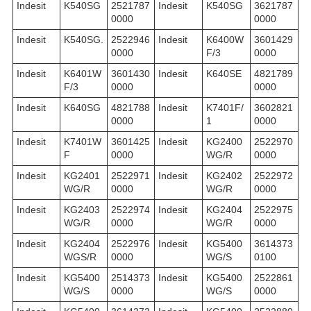
Indesit
K540SG
2521787
Indesit
K540SG
3621787
0000
0000
Indesit
K540SG.
2522946
Indesit
K6400W
3601429
0000
F/3
0000
Indesit
K6401W
3601430
Indesit
K640SE
4821789
F/3
0000
0000
Indesit
K640SG
4821788
Indesit
K7401F/
3602821
0000
1
0000
Indesit
K7401W
3601425
Indesit
KG2400
2522970
F
0000
WG/R
0000
Indesit
KG2401
2522971
Indesit
KG2402
2522972
WG/R
0000
WG/R
0000
Indesit
KG2403
2522974
Indesit
KG2404
2522975
WG/R
0000
WG/R
0000
Indesit
KG2404
2522976
Indesit
KG5400
3614373
WGS/R
0000
WG/S
0100
Indesit
KG5400
2514373
Indesit
KG5400
2522861
WG/S
0000
WG/S
0000