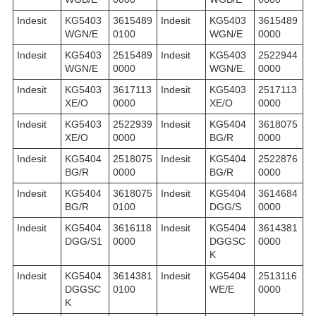
Indesit
KG5403
3615489
Indesit
KG5403
3615489
WGN/E
0100
WGN/E
0000
Indesit
KG5403
2515489
Indesit
KG5403
2522944
WGN/E
0000
WGN/E.
0000
Indesit
KG5403
3617113
Indesit
KG5403
2517113
XE/O
0000
XE/O
0000
Indesit
KG5403
2522939
Indesit
KG5404
3618075
XE/O
0000
BG/R
0000
Indesit
KG5404
2518075
Indesit
KG5404
2522876
BG/R
0000
BG/R
0000
Indesit
KG5404
3618075
Indesit
KG5404
3614684
BG/R
0100
DGG/S
0000
Indesit
KG5404
3616118
Indesit
KG5404
3614381
DGG/S1
0000
DGGSC
0000
K
Indesit
KG5404
3614381
Indesit
KG5404
2513116
DGGSC
0100
WE/E
0000
K