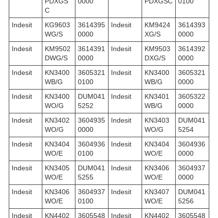
PDXGS
0000
PDXGSC
0100
C
Indesit
KG9603
3614395
Indesit
KM9424
3614393
WG/S
0000
XG/S
0000
Indesit
KM9502
3614391
Indesit
KM9503
3614392
DWG/S
0000
DXG/S
0000
Indesit
KN3400
3605321
Indesit
KN3400
3605321
WB/G
0100
WB/G
0000
Indesit
KN3400
DUM041
Indesit
KN3401
3605322
WO/G
5252
WB/G
0000
Indesit
KN3402
3604935
Indesit
KN3403
DUM041
WO/G
0000
WO/G
5254
Indesit
KN3404
3604936
Indesit
KN3404
3604936
WO/E
0100
WO/E
0000
Indesit
KN3405
DUM041
Indesit
KN3406
3604937
WO/E
5255
WO/E
0000
Indesit
KN3406
3604937
Indesit
KN3407
DUM041
WO/E
0100
WO/E
5256
Indesit
KN4402
3605548
Indesit
KN4402
3605548