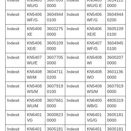
Indesit
KN5405
3607659
Indesit
KN5405
3614122
WU/G
0000
WU/G.E
0000
Indesit
KN5406
3604944
Indesit
KN5406
3604944
WF/G
0100
WF/G
0200
Indesit
KN5406
3602275
Indesit
KN5406
3605109
XE
0000
XE/E
0100
Indesit
KN5406
3605109
Indesit
KN5407
3604945
XE/E
0000
WF/G
0100
Indesit
KN5407
3607705
Indesit
KN5408
3600207
WU/E
0000
WI
0000
Indesit
KN5408
3604711
Indesit
KN5408
3601136
WI/M
0200
WO
0000
Indesit
KN5408
3607919
Indesit
KN5408
3607919
WS/M
0100
WS/M
0000
Indesit
KN5408
3607661
Indesit
KN6400
4805319
WU/M
0000
WB/G
0000
Indesit
KN6401
3600823
Indesit
KN6401
3605181
VG
0000
VG/G
0000
Indesit
KN6401
3605181
Indesit
KN6401
3605181