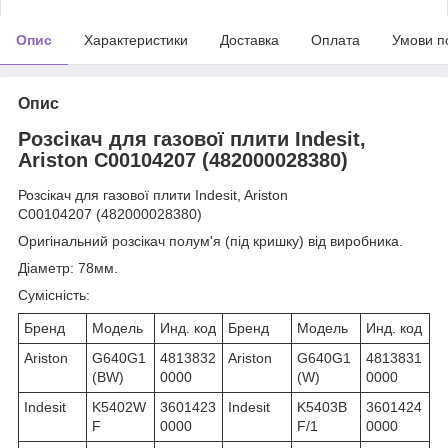
Опис
Характеристики
Доставка
Оплата
Умови п
Опис
Розсікач для газової плити Indesit,
Ariston C00104207 (482000028380)
Розсікач для газової плити Indesit, Ariston
C00104207 (482000028380)
Оригінальний розсікач полум'я (під кришку) від виробника.
Діаметр
: 78мм.
Сумісність:
Бренд
Модель
Инд. код
Бренд
Модель
Инд. код
Ariston
G640G1
4813832
Ariston
G640G1
4813831
(BW)
0000
(W)
0000
Indesit
K5402W
3601423
Indesit
K5403B
3601424
F
0000
F/1
0000