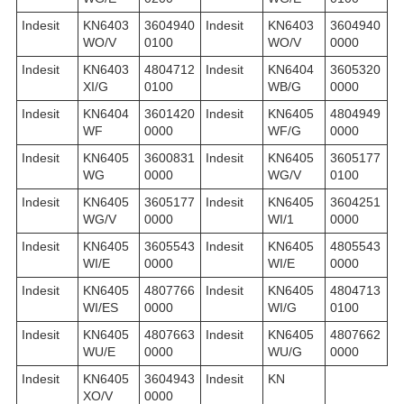
Indesit
KN6403
3604940
Indesit
KN6403
3604940
WO/V
0100
WO/V
0000
Indesit
KN6403
4804712
Indesit
KN6404
3605320
XI/G
0100
WB/G
0000
Indesit
KN6404
3601420
Indesit
KN6405
4804949
WF
0000
WF/G
0000
Indesit
KN6405
3600831
Indesit
KN6405
3605177
WG
0000
WG/V
0100
Indesit
KN6405
3605177
Indesit
KN6405
3604251
WG/V
0000
WI/1
0000
Indesit
KN6405
3605543
Indesit
KN6405
4805543
WI/E
0000
WI/E
0000
Indesit
KN6405
4807766
Indesit
KN6405
4804713
WI/ES
0000
WI/G
0100
Indesit
KN6405
4807663
Indesit
KN6405
4807662
WU/E
0000
WU/G
0000
Indesit
KN6405
3604943
Indesit
KN
XO/V
0000