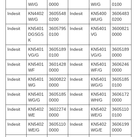
WI/G
0000
WI/G
0100
Indesit
KN4402
3605548
Indesit
KN5400
3606483
WI/G
0200
WU/G
0200
Indesit
KN5401
3605795
Indesit
KN5401
3600821
DGSGS
0100
VG
0000
K
Indesit
KN5401
3605189
Indesit
KN5401
3605189
VG/G
0100
VG/G
0000
Indesit
KN5401
3601428
Indesit
KN5401
3606246
WF
0000
WF/G
0000
Indesit
KN5401
3600822
Indesit
KN5401
3605185
WG
0000
WG/G
0100
Indesit
KN5401
3605185
Indesit
KN5401
3606172
WG/G
0000
WH/G
0000
Indesit
KN5402
3602274
Indesit
KN5402
3605110
WE
0000
WE/G
0100
Indesit
KN5402
3605110
Indesit
KN5402
3606199
WE/G
0000
WG/E
0000