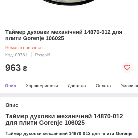
Таймер духовки механічний 14870-012 для
плити Gorenje 106025
Немає в наявності
Код: 09781
Роздріб
963
₴
Опис
Характеристики
Доставка
Оплата
Умови п
Опис
Таймер духовки механічний 14870-012
для плити Gorenje 106025
Таймер духовки механічний 14870-012 для плити Gorenje