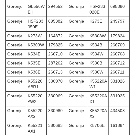
Gorenje
GL556W
294552
Gorenje
HSF233
695380
EH
020E
Gorenje
HSF233
695382
Gorenje
K273E
249797
050E
Gorenje
K273W
164872
Gorenje
K5308W
179824
Gorenje
K5309W
179825
Gorenje
K534B
266709
Gorenje
K534E
266710
Gorenje
K534W
266708
Gorenje
K535E
287262
Gorenje
K536B
266712
Gorenje
K536E
266713
Gorenje
K536W
266711
Gorenje
K55220
330970
Gorenje
K55220A
331026
ABR1
W1
Gorenje
K55220
330969
Gorenje
K55220A
331025
AW2
X1
Gorenje
K55220
330980
Gorenje
K55220A
434503
AX2
X2
Gorenje
K55221
380683
Gorenje
K5706E
161884
AX1