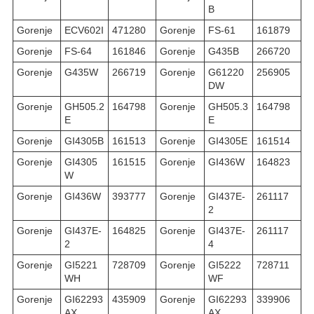
B
Gorenje
ECV602I
471280
Gorenje
FS-61
161879
Gorenje
FS-64
161846
Gorenje
G435B
266720
Gorenje
G435W
266719
Gorenje
G61220
256905
DW
Gorenje
GH505.2
164798
Gorenje
GH505.3
164798
E
E
Gorenje
GI4305B
161513
Gorenje
GI4305E
161514
Gorenje
GI4305
161515
Gorenje
GI436W
164823
W
Gorenje
GI436W
393777
Gorenje
GI437E-
261117
2
Gorenje
GI437E-
164825
Gorenje
GI437E-
261117
2
4
Gorenje
GI5221
728709
Gorenje
GI5222
728711
WH
WF
Gorenje
GI62293
435909
Gorenje
GI62293
339906
AX
AX