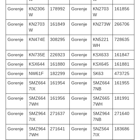
Gorenje
KN2306
178992
Gorenje
KN2703
161856
W
W
Gorenje
KN2703
161849
Gorenje
KN273W
266706
W
Gorenje
KN474E
308295
Gorenje
KN5221
728635
WH
Gorenje
KN735E
226923
Gorenje
KSX633
161847
Gorenje
KSX644
161880
Gorenje
KSX645
161881
Gorenje
NW61F
182299
Gorenje
SK63
473725
Gorenje
SMZ664
161954
Gorenje
SMZ664
161955
7IX
7NB
Gorenje
SMZ664
161956
Gorenje
SMZ665
181991
7WH
7WH
Gorenje
SMZ964
271637
Gorenje
SMZ964
271640
7IX
7NB
Gorenje
SMZ964
271641
Gorenje
SNZ564
183686
7WH
7IX