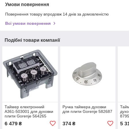
Умови повернення
Повернення товару впродовж 14 днів за домовленістю
Всі умови повернення
Подібні товари компанії
Таймер електронний
Ручка таймера духовки
Тайм
A361-503001 для духовки
для плити Gorenje 582687
духо
плити Gorenje 564265
879
6 479
374
5 3
₴
₴