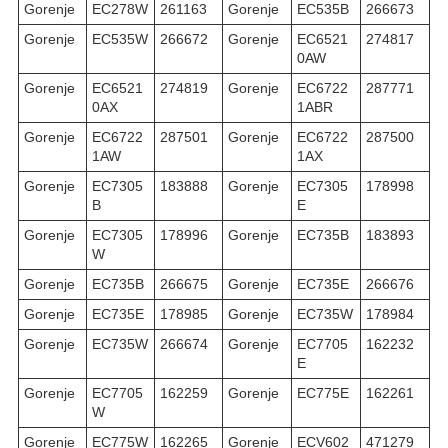
Gorenje
EC278W
261163
Gorenje
EC535B
266673
Gorenje
EC535W
266672
Gorenje
EC6521
274817
0AW
Gorenje
EC6521
274819
Gorenje
EC6722
287771
0AX
1ABR
Gorenje
EC6722
287501
Gorenje
EC6722
287500
1AW
1AX
Gorenje
EC7305
183888
Gorenje
EC7305
178998
B
E
Gorenje
EC7305
178996
Gorenje
EC735B
183893
W
Gorenje
EC735B
266675
Gorenje
EC735E
266676
Gorenje
EC735E
178985
Gorenje
EC735W
178984
Gorenje
EC735W
266674
Gorenje
EC7705
162232
E
Gorenje
EC7705
162259
Gorenje
EC775E
162261
W
Gorenje
EC775W
162265
Gorenje
ECV602
471279