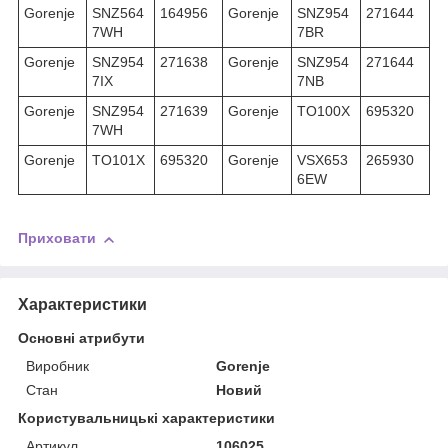
Gorenje
SNZ564
164956
Gorenje
SNZ954
271644
7WH
7BR
Gorenje
SNZ954
271638
Gorenje
SNZ954
271644
7IX
7NB
Gorenje
SNZ954
271639
Gorenje
TO100X
695320
7WH
Gorenje
TO101X
695320
Gorenje
VSX653
265930
6EW
Приховати
Характеристики
Основні атрибути
Виробник
Gorenje
Стан
Новий
Користувальницькі характеристики
Артикул
106025