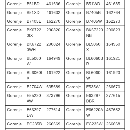
Gorenje
B51BD
461636
Gorenje
B51WD
461635
Gorenje
B51XD
461632
Gorenje
B7405B
162764
Gorenje
B7405E
162270
Gorenje
B7405W
162273
Gorenje
BK6722
290820
Gorenje
BK67220
290823
0IX
NB
Gorenje
BK6722
290824
Gorenje
BL5060I
164950
0WH
X
Gorenje
BL5060
164949
Gorenje
BL6060B
161921
W
R
Gorenje
BL6060I
161922
Gorenje
BL6060
161923
X
W
Gorenje
E2704W
635689
Gorenje
E535W
266670
Gorenje
E55220
373796
Gorenje
E63297
277615
AW
DBR
Gorenje
E63297
277614
Gorenje
E66220A
467652
DW
W
Gorenje
EC235B
266669
Gorenje
EC235W
266668