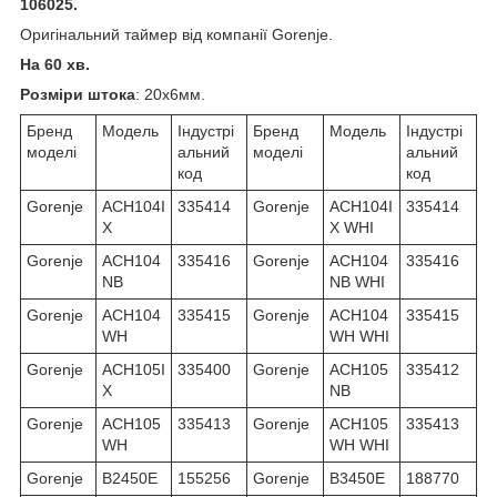
106025.
Оригінальний таймер від компанії Gorenje.
На 60 хв.
Розміри штока
: 20х6мм.
Бренд
Модель
Індустрі
Бренд
Модель
Індустрі
моделі
альний
моделі
альний
код
код
Gorenje
ACH104I
335414
Gorenje
ACH104I
335414
X
X WHI
Gorenje
ACH104
335416
Gorenje
ACH104
335416
NB
NB WHI
Gorenje
ACH104
335415
Gorenje
ACH104
335415
WH
WH WHI
Gorenje
ACH105I
335400
Gorenje
ACH105
335412
X
NB
Gorenje
ACH105
335413
Gorenje
ACH105
335413
WH
WH WHI
Gorenje
B2450E
155256
Gorenje
B3450E
188770