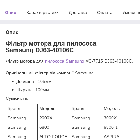
Опис
Характеристики
Доставка
Оплата
Умови п
Опис
Фільтр мотора для пилососа
Samsung DJ63-40106C
Фільтр мотора для
пилососа
Samsung
VC-7715 DJ63-40106C.
Оригінальний фільтр від компанії Samsung.
Довжина:
: 105мм.
Ширина
: 100мм.
Сумісність:
Бренд
Модель
Бренд
Модель
Samsung
2000X
Samsung
3000X
Samsung
6800
Samsung
6800-1
Samsung
ALTO FORCE
Samsung
ASPIRA