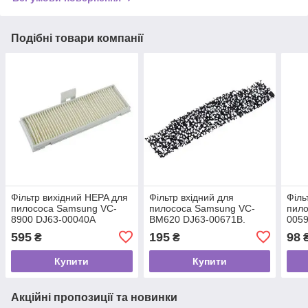
Подібні товари компанії
Фільтр вихідний HEPA для
Фільтр вхідний для
Філь
пилососа Samsung VC-
пилососа Samsung VC-
пило
8900 DJ63-00040A
BM620 DJ63-00671B.
005
595
195
98
₴
₴
Купити
Купити
Акційні пропозиції та новинки