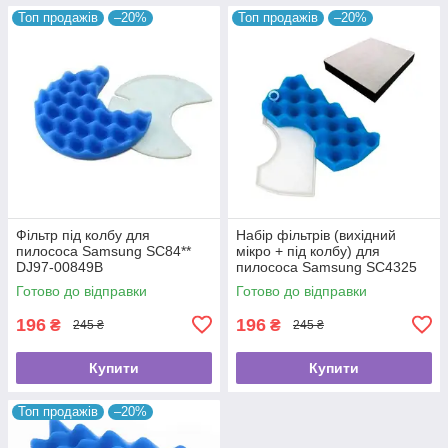
Топ продажів
–20%
Топ продажів
–20%
Фільтр під колбу для
Набір фільтрів (вихідний
пилососа Samsung SC84**
мікро + під колбу) для
DJ97-00849B
пилососа Samsung SC4325
Готово до відправки
Готово до відправки
196
196
₴
₴
245 ₴
245 ₴
Купити
Купити
Топ продажів
–20%