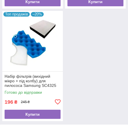
Купити
Купити
Топ продажів
–20%
Набір фільтрів (вихідний
мікро + під колбу) для
пилососа Samsung SC4325
Готово до відправки
196
₴
245 ₴
Купити