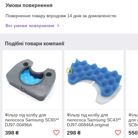
Умови повернення
Повернення товару впродовж 14 днів за домовленістю
Всі умови повернення
Подібні товари компанії
Фільтр під колбу для
Фільтр під колбу для
Філь
пилососа Samsung SC65**
пилососа Samsung SC43**
для
DJ97-00496A
DJ97-00846A original
SC8
398
298
550
₴
₴