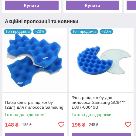
Купити
Купити
Акційні пропозиції та новинки
Топ продажів
–20%
Топ продажів
–20%
Фільтр під колбу для
Набір фільтрів під колбу
пилососа Samsung SC84**
(2шт) для пилососа Samsung
DJ97-00849B
Готово до відправки
Готово до відправки
148
196
₴
₴
185 ₴
245 ₴