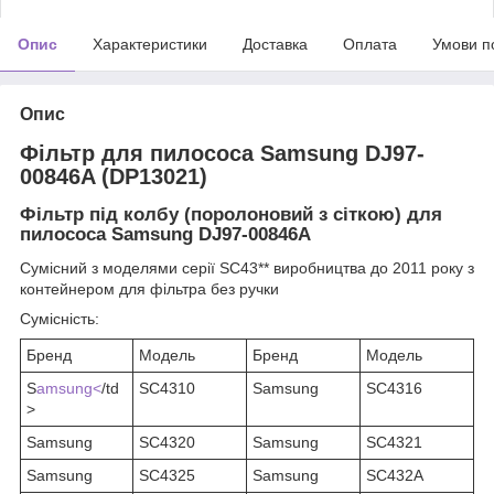
Опис
Характеристики
Доставка
Оплата
Умови п
Опис
Фільтр для пилососа Samsung DJ97-
00846A (DP13021)
Фільтр під колбу (поролоновий з сіткою) для
пилососа Samsung DJ97-00846A
Сумісний з моделями серії SC43** виробництва до 2011 року з
контейнером для фільтра без ручки
Сумісність:
Бренд
Модель
Бренд
Модель
S
amsung<
/td
SC4310
Samsung
SC4316
>
Samsung
SC4320
Samsung
SC4321
Samsung
SC4325
Samsung
SC432A