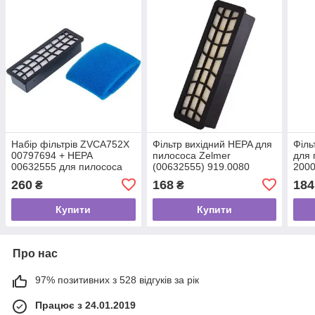
Набір фільтрів ZVCA752X
Фільтр вихідний HEPA для
Філь
00797694 + HEPA
пилососа Zelmer
для 
00632555 для пилососа
(00632555) 919.0080
2000
Zelmer \ Bosch
260
168
184
₴
₴
Купити
Купити
Про нас
97% позитивних з 528 відгуків за рік
Працює з 24.01.2019