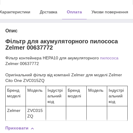
Характеристики
Доставка
Оплата
Умови повернення
Опис
Фільтр для акумуляторного пилососа
Zelmer 00637772
Фільтр контейнера HEPA10 для акумуляторного
пилососа
Zelmer 00637772
Оригінальний фільтр від компанії Zelmer для моделі Zelmer
Cito One ZVC015ZQ
Бренд
Модель
Індустрі
Бренд
Модель
Індустрі
моделі
альний
моделі
альний
код
код
Zelmer
ZVC015
ZQ
Приховати