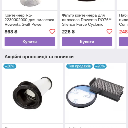
Контейнер RS-
Фільтр контейнера для
Набі
2230002000 для пилососа
пилососа Rowenta RO76**
пило
Rowenta Swift Power
Silence Force Cyclonic
Comp
Cyclonic RO2933EA
ZR0
868
226
248
₴
₴
Купити
Купити
Акційні пропозиції та новинки
–20%
Топ продажів
–20%