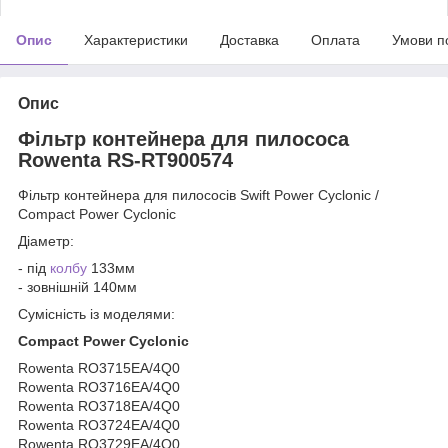
Опис
Характеристики
Доставка
Оплата
Умови п
Опис
Фільтр контейнера для пилососа
Rowenta RS-RT900574
Фільтр контейнера для пилососів
Swift Power Cyclonic /
Compact Power Cyclonic
Діаметр:
- під
колбу
133мм
- зовнішній 140мм
Сумісність із моделями:
Compact Power Cyclonic
Rowenta RO3715EA/4Q0
Rowenta RO3716EA/4Q0
Rowenta RO3718EA/4Q0
Rowenta RO3724EA/4Q0
Rowenta RO3729EA/4Q0