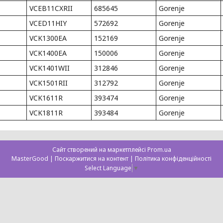
VCEB11CXRII
685645
Gorenje
VCED11HIY
572692
Gorenje
VCK1300EA
152169
Gorenje
VCK1400EA
150006
Gorenje
VCK1401WII
312846
Gorenje
VCK1501RII
312792
Gorenje
VCK1611R
393474
Gorenje
VCK1811R
393484
Gorenje
Сайт створений на маркетплейсі
Prom.ua
MasterGood |
Поскаржитися на контент
|
Політика конфіденційності
Select Language
▼