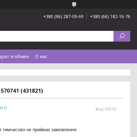
+380 (96) 287-09-69
+380 (66) 182-16-76
врат и обмен
О нас
570741 (431821)
сті
Код:
01510
я тимчасово не приймає замовлення