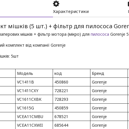
Характеристики
т мішків (5 шт.) + фільтр для пилососа Goren
аперових мішків + фільтр мотора (мікро) для
пилососа
Gorenje 5
ий комплект від компанії Gorenje
ішків
: 5шт
Модель
код
Бренд
VC1411B
450860
Gorenje
VC1411CXY
728221
Gorenje
VC1611CXBK
728293
Gorenje
VC1615G
450859
Gorenje
VCEA11CMBU
678521
Gorenje
VCEA11CXWII
685644
Gorenje