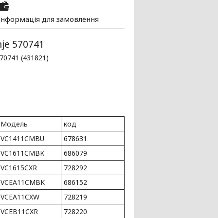
Інформація для замовлення
je 570741
70741 (431821)
Модель
код
VC1411CMBU
678631
VC1611CMBK
686079
VC1615CXR
728292
VCEA11CMBK
686152
VCEA11CXW
728219
VCEB11CXR
728220