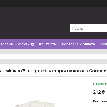
Товары и услуги
Контакты
Доставка и оплата
Воз
т мішків (5 шт.) + фільтр для пилососа Gorenje 
В наявно
212 ₴
Компані