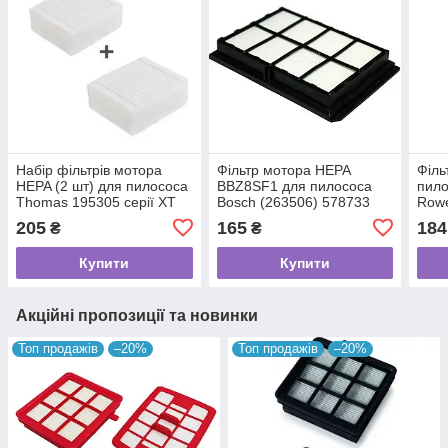
Набір фільтрів мотора
Фільтр мотора HEPA
Філь
HEPA (2 шт) для пилососа
BBZ8SF1 для пилососа
пило
Thomas 195305 серії XT
Bosch (263506) 578733
Row
(FTH 09, 787244)
205
165
184
₴
₴
Купити
Купити
Акційні пропозиції та новинки
Топ продажів
–20%
Топ продажів
–20%