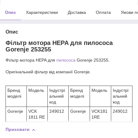
Опис
Характеристики
Доставка
Оплата
Умови п
Опис
Фільтр мотора HEPA для пилососа
Gorenje 253255
Фільтр мотора HEPA для
пилососа
Gorenje 253255.
Оригінальний фільтр від компанії Gorenje.
Бренд
Модель
Індустрі
Бренд
Модель
Індустрі
моделі
альний
моделі
альний
код
код
Gorenje
VCK
249012
Gorenje
VCK181
249012
1811 RE
1RE
Приховати