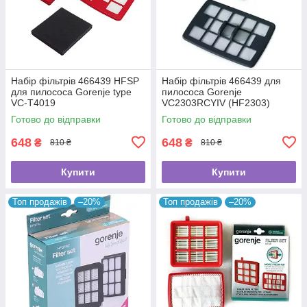
Набір фільтрів 466439 HFSP
Набір фільтрів 466439 для
для пилососа Gorenje type
пилососа Gorenje
VC-T4019
VC2303RCYIV (HF2303)
Original
Готово до відправки
Готово до відправки
648
648
₴
₴
810 ₴
810 ₴
Купити
Купити
Топ продажів
–20%
Топ продажів
–20%