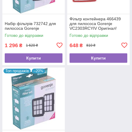
Фільтр контейнера 466439
Набір фільтрів 732742 для
для пилососа Gorenje
пилососа Gorenje
VC2303RCYIV Оригінал!
Готово до відправки
Готово до відправки
1 296
648
₴
₴
1 620 ₴
810 ₴
Купити
Купити
Топ продажів
–20%