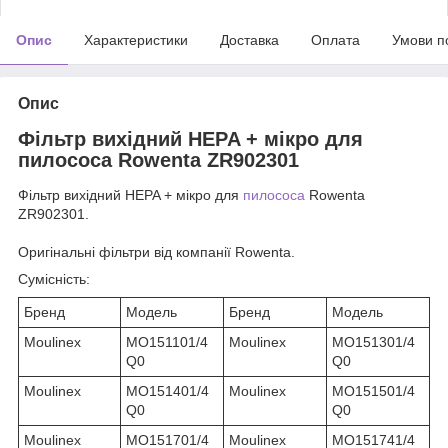
Опис
Характеристики
Доставка
Оплата
Умови п
Опис
Фільтр вихідний HEPA + мікро для
пилососа Rowenta ZR902301
Фільтр вихідний HEPA + мікро для
пилососа
Rowenta
ZR902301.
Оригінальні фільтри від компанії Rowenta.
Сумісність:
Бренд
Модель
Бренд
Модель
Moulinex
MO151101/4
Moulinex
MO151301/4
Q0
Q0
Moulinex
MO151401/4
Moulinex
MO151501/4
Q0
Q0
Moulinex
MO151701/4
Moulinex
MO151741/4