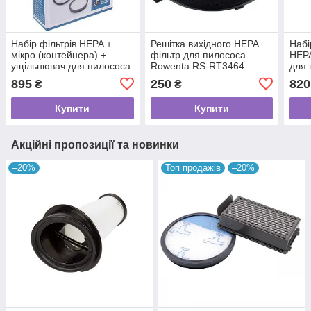
Набір фільтрів HEPA +
Решітка вихідного HEPA
Набі
мікро (контейнера) +
фільтр для пилососа
HEPA
ущільнювач для пилососа
Rowenta RS-RT3464
для 
Rowenta ZR904301
ZR0
895
250
820
₴
₴
Купити
Купити
Акційні пропозиції та новинки
–20%
Топ продажів
–20%