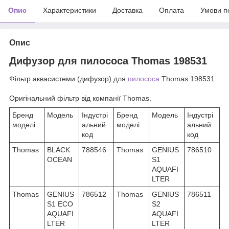
Опис
Характеристики
Доставка
Оплата
Умови п
Опис
Дифузор для пилососа Thomas 198531
Фільтр аквасистеми (дифузор) для
пилососа
Thomas 198531.
Оригінальний фільтр від компанії Thomas.
Бренд
Модель
Індустрі
Бренд
Модель
Індустрі
моделі
альний
моделі
альний
код
код
Thomas
BLACK
788546
Thomas
GENIUS
786510
OCEAN
S1
AQUAFI
LTER
Thomas
GENIUS
786512
Thomas
GENIUS
786511
S1 ECO
S2
AQUAFI
AQUAFI
LTER
LTER