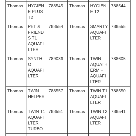
Thomas
HYGIEN
788545
Thomas
HYGIEN
788544
E PLUS
E T2
T2
Thomas
PET &
788554
Thomas
SMARTY
788555
FRIEND
AQUAFI
S T1
LTER
AQUAFI
LTER
Thomas
SYNTH
789036
Thomas
TWIN
788605
O
AQUATH
AQUAFI
ERM +
LTER
AQUAFI
LTER
Thomas
TWIN
788557
Thomas
TWIN T1
788550
HELPER
AQUAFI
LTER
Thomas
TWIN T1
788551
Thomas
TWIN T2
788541
AQUAFI
AQUAFI
LTER
LTER
TURBO